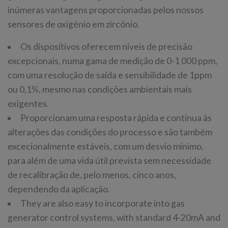
inúmeras vantagens proporcionadas pelos nossos
sensores de oxigénio em zircónio.
Os dispositivos oferecem níveis de precisão
excepcionais, numa gama de medição de 0-1 000 ppm,
com uma resolução de saída e sensibilidade de 1ppm
ou 0,1%, mesmo nas condições ambientais mais
exigentes.
Proporcionam uma resposta rápida e contínua às
alterações das condições do processo e são também
excecionalmente estáveis, com um desvio mínimo,
para além de uma vida útil prevista sem necessidade
de recalibração de, pelo menos, cinco anos,
dependendo da aplicação.
They are also easy to incorporate into gas
generator control systems, with standard 4-20mA and