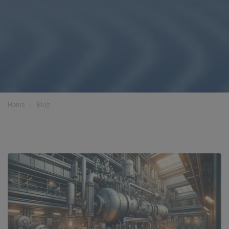
Home
❘
Blog