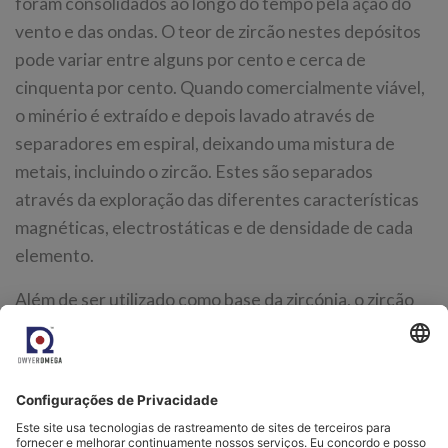
foram consolidados ao longo do tempo pela ação do
vento e das ondas. O teor de zircão nestes depósitos
pode variar entre alguns por cento e cerca de
cinquenta por cento. Quando comercialmente viável,
o minério é extraído e depois lavado através de
separadores em espiral, deixando uma mistura de
metais, incluindo o zircão. Estes são separados
através da exploração das diferentes características
magnéticas, electrostáticas e de densidade de cada
elemento.
Além de ser utilizado como base da zircónia, o zircão
também pode ser processado para formar zircónio,
que é utilizado na indústria nuclear e como liga
adicionada ao alumínio e ao aço para melhorar as suas
propriedades mecânicas e resistência à corrosão.