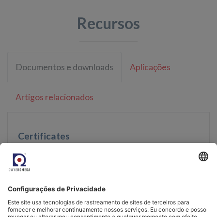
Recursos
Documentos e downloads
Aplicações
Artigos relacionados
Certificates
Marine Approval LR26139230TA
UL/ CSA 61010-1 Certification
Acreditação e conformidade
ISO 9001:2015