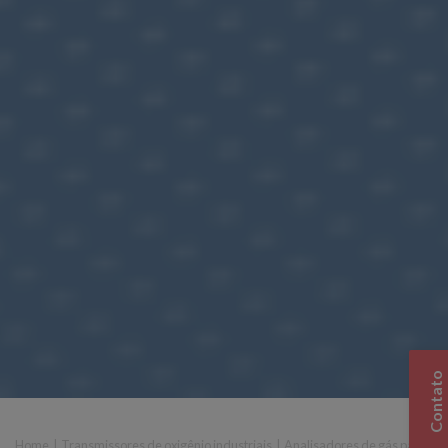
Contato
Home
|
Transmissores de oxigênio industriais
|
Analisadores de gás para