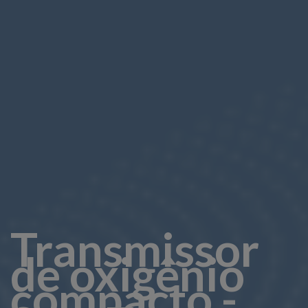
Transmissor
de oxigênio
compacto -