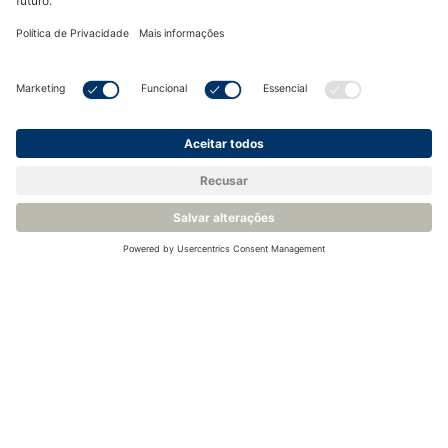
Ver produto
Ver produto
Transmissor de
Oxigênio para
Combustão - Série
OXY-FLEX