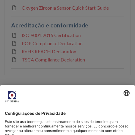
Oxygen Zirconia Sensor Quick Start Guide
Acreditação e conformidade
ISO 9001:2015 Certification
POP Compliance Declaration
RoHS REACH Declaration
TSCA Compliance Declaration
Produtos recomendados
Sensor de oxigênio de
Eletrônica de interface
dióxido de zircônio
do sensor de oxigênio -
parafusado
OXY-LC