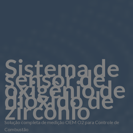
Sistema de
sensor de
oxigênio de
dióxido de
zircônio
Solução completa de medição OEM O2 para Controle de
Combustão