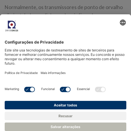
Normalmente, os transmissores de ponto de orvalho
são instalados em linha em locais fixos do processo.
Para garantir a integridade total do processo,
recomendamos o uso de um
ou higrômetro portátil,
para fazer verificações pontuais em todo o seu
sistema. Os medidores de ponto de orvalho
normalmente usam as tecnologias comprovadas de
sensores de óxido metálico cerâmico ou de polímero
descritas acima, o que permite confirmar as medições
em linha em tempo real, garantindo que não haja
problemas, como vazamentos, em outras áreas do
processo.