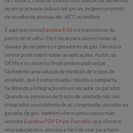
de Classe 2, como os usados na produção de alimentos
ou em processos industriais gerais, exigem um ponto
°
de orvalho de pressão de -40
C ou melhor.
É aqui que nossa
Easidew EA2
é o transmissor de
ponto de orvalho. Ele é ideal para uso em todas as
classes de secadores e geradores de gás. Um único
sensor pode cobrir todas as aplicações. Assim, os
OEMs e os usuários finais podem padronizar
facilmente uma solução de medição de traços de
umidade, que é comprovada, robusta e compacta,
facilitando a integração em um secador ou gerador.
Quando os sensores de traços de umidade não são
integrados a um sistema de ar comprimido, secador ou
gerador de gás, também oferecemos nosso mais
recente
Easidew PDP Dryer Portable
, que oferece
uma solução leve, precisa e fácil de usar para fazer