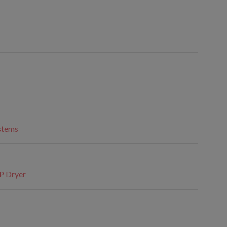
stems
DP Dryer