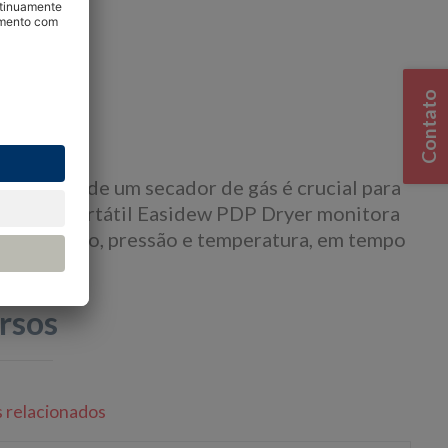
Contato
geral
ssurizada de um secador de gás é crucial para
rômetro portátil Easidew PDP Dryer monitora
o de orvalho, pressão e temperatura, em tempo
ISO 8573-1
rsos
s relacionados