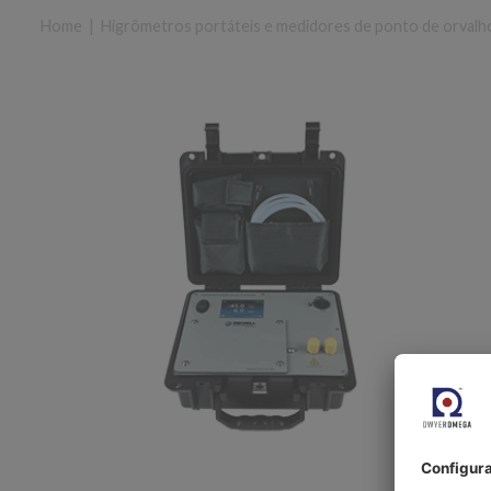
Home
|
Higrômetros portáteis e medidores de ponto de orvalh