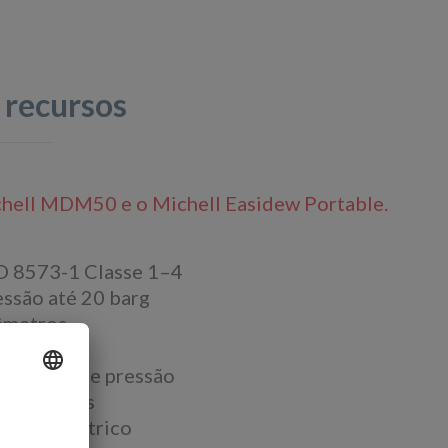
 recursos
ichell MDM50 e o Michell Easidew Portable.
SO 8573-1 Classe 1–4
ssão até 20 barg
âmetros
que
o secador de pressão
po difíceis
 ruído elétrico