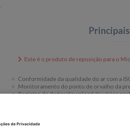
o
Principais
Este é o produto de reposição para o M
Conformidade da qualidade do ar com a I
Monitoramento do ponto de orvalho da pre
Registro de dados/download de vários par
Interface amigável com tela sensível ao to
Gráficos do ponto de orvalho e da saída d
Construção robusta para condições de cam
Projetado para ambientes com alto nível de