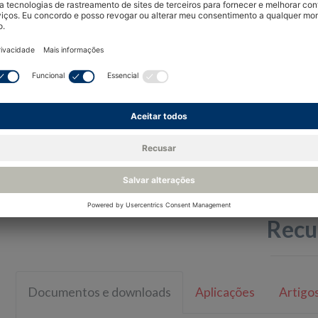
Estojo de viagem integrado e autônomo
Fácil de manter
Duração da bateria de dois dias úteis
Visão 
A verificação do ponto de umidade na saída pre
garantir a qualidade do gás comprimido. O hig
e registra os principais parâmetros, como pont
real. Esse está em conformidade com a norma 
Recu
Documentos e downloads
Aplicações
Artigo