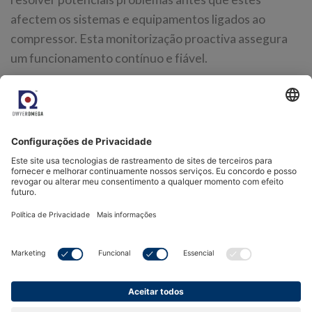
afectem os sistemas e equipamentos ligados ao
compressor. Esta monitorização proactiva assegura
um funcionamento contínuo e fiável.
A maioria dos compressores de ar concebidos para
aplicações industriais e comerciais gerais funciona
num intervalo de pressão de até 12 bar
(aproximadamente 174 psi). Este nível de pressão é
adequado para alimentar uma grande variedade de
ferramentas pneumáticas, aplicações e maquinaria de
produção, tornando-o adequado para diversas
necessidades operacionais.
A sonda industrial HC2A-IE é adequada para várias
aplicações de sobrepressão devido ao seu design
robusto e compatibilidade com câmaras de medição