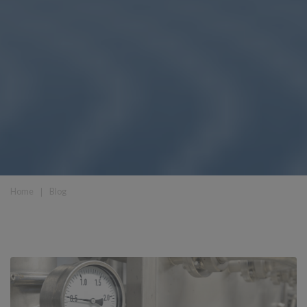
Home
❘
Blog