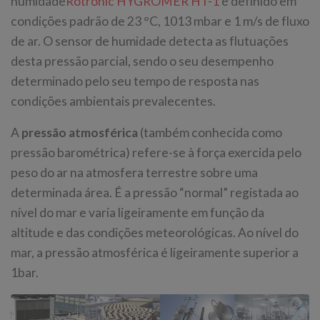
humidade
Rotronic HYGROMER HT-1
é definido em
condições padrão de 23 °C, 1013 mbar e 1 m/s de fluxo
de ar. O sensor de humidade detecta as flutuações
desta pressão parcial, sendo o seu desempenho
determinado pelo seu tempo de resposta nas
condições ambientais prevalecentes.
A
pressão atmosférica
(também conhecida como
pressão barométrica) refere-se à força exercida pelo
peso do ar na atmosfera terrestre sobre uma
determinada área. É a pressão “normal” registada ao
nível do mar e varia ligeiramente em função da
altitude e das condições meteorológicas. Ao nível do
mar, a pressão atmosférica é ligeiramente superior a
1bar.