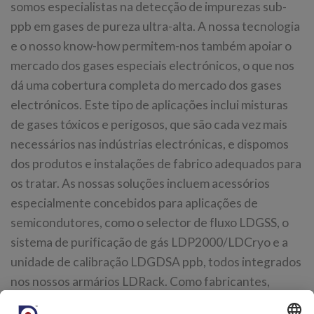
somos especialistas na detecção de impurezas sub-
ppb em gases de pureza ultra-alta. A nossa tecnologia
e o nosso know-how permitem-nos também apoiar o
mercado dos gases especiais electrónicos, o que nos
dá uma cobertura completa do mercado dos gases
electrónicos. Este tipo de aplicações inclui misturas
de gases tóxicos e perigosos, que são cada vez mais
necessários nas indústrias electrónicas, e dispomos
dos produtos e instalações de fabrico adequados para
os tratar. As nossas soluções incluem acessórios
especialmente concebidos para aplicações de
semicondutores, como o selector de fluxo LDGSS, o
sistema de purificação de gás LDP2000/LDCryo e a
unidade de calibração LDGDSA ppb, todos integrados
nos nossos armários LDRack. Como fabricantes,
podemos oferecer soldadura orbital - a solução ideal