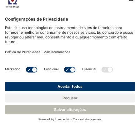
para o mercado electrónico de pureza ultra elevada.
Para saber mais, veja os links abaixo:
LDetek MultiDetek3 Compact Gas
Chromatograph
Análise de impurezas vestigiais sub-ppb em
oxigénio UHP
LDetek LDrack - Integração de Sistemas para
Cromatógrafos Gasosos
Notas de AplicaçãoLDetek
Navegue até às secções
'Gases Electrónicos e Semicondutores' e 'Gases
Especiais Electrónicos'. Muitas das notas de aplicação
mostram o que pode ser medido com o nosso
cromatógrafo de gás de processo.