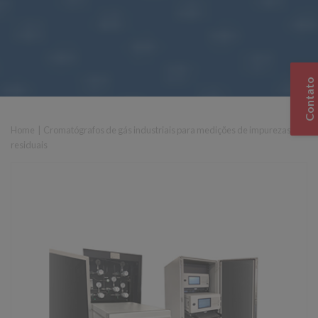
Contato
Home
|
Cromatógrafos de gás industriais para medições de impurezas
residuais