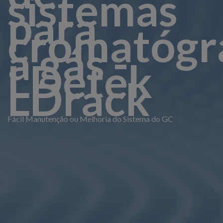
sistemas
para
cromatógr
a gás -
LDetek
LDrack
Fácil Manutenção ou Melhoria do Sistema do GC