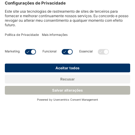
As aplicações mais exigentes requerem que o gás seja
amostrado por meio de cromatógrafos de gás industriais.
Isso reduz o baixo limite de detecção para níveis de ppb para
uma gama mais ampla de impurezas em misturas de gases
complexas
Veja exemplos de cromatogramas aqui
Três diferentes tecnologias de detecção estão disponíveis em
nossa instrumentação para as faixas de medição de traços de
impurezas:
Detector de Emissão de Plasma (PED)
Detector de Ionização por Chama (FID)
Detector de Condutividade Térmica (TCD)
É possível combinar qualquer um desses detectores nos
cromatógrafos a gás para adaptar sua funcionalidade às