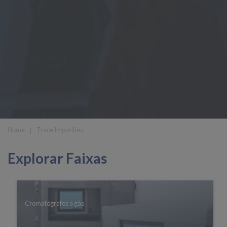
Home
❘
Trace Impurities
Explorar Faixas
Cromatógrafos a gás