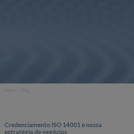
Home
❘
Blog
Credenciamento ISO 14001 e nossa
estratégia de negócios