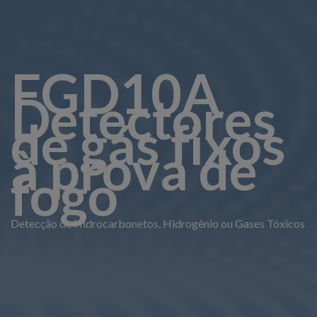
FGD10A
Detectores
de gás fixos
à prova de
fogo
Detecção de Hidrocarbonetos, Hidrogênio ou Gases Tóxicos