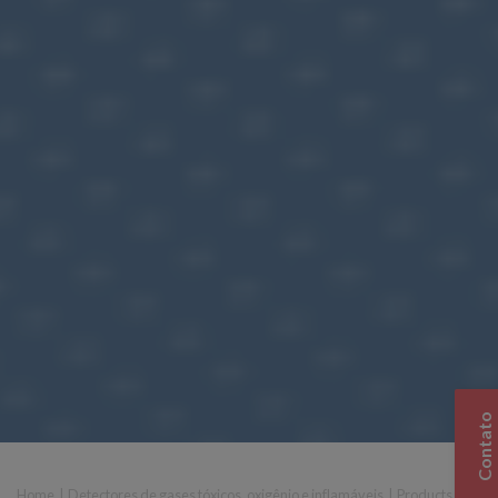
Contato
Home
|
Detectores de gases tóxicos, oxigênio e inflamáveis
|
Products