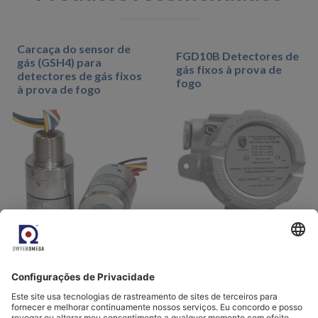
Carcaça do sensor de
FGD10B Detectores de
gás (GSH4) para
gás fixos à prova de
detectores de gás fixos
fogo
à prova de fogo