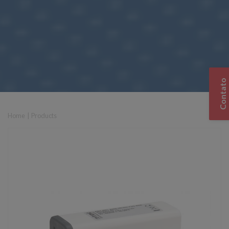
Contato
Home
|
Products