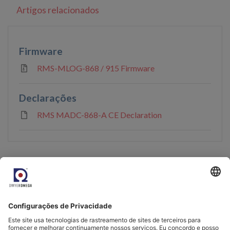
Artigos relacionados
Firmware
RMS-MLOG-868 / 915 Firmware
Declarações
RMS MADC-868-A CE Declaration
Venha nos conhecer.