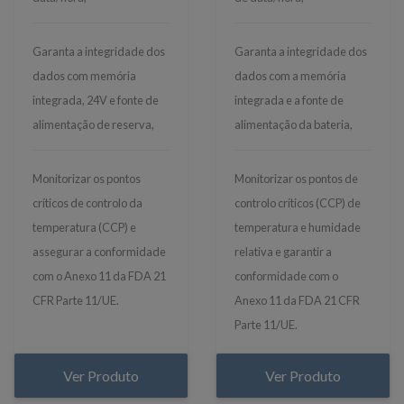
Garanta a integridade dos
Garanta a integridade dos
dados com memória
dados com a memória
integrada, 24V e fonte de
integrada e a fonte de
alimentação de reserva,
alimentação da bateria,
Monitorizar os pontos
Monitorizar os pontos de
críticos de controlo da
controlo críticos (CCP) de
temperatura (CCP) e
temperatura e humidade
assegurar a conformidade
relativa e garantir a
com o Anexo 11 da FDA 21
conformidade com o
CFR Parte 11/UE.
Anexo 11 da FDA 21 CFR
Parte 11/UE.
Ver Produto
Ver Produto