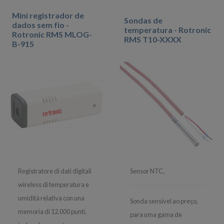
Mini registrador de
Sondas de
dados sem fio -
temperatura - Rotronic
Rotronic RMS MLOG-
RMS T10-XXXX
B-915
Registratore di dati digitali
Sensor NTC,
wireless di temperatura e
umidità relativa con una
Sonda sensível ao preço,
memoria di 12.000 punti,
para uma gama de