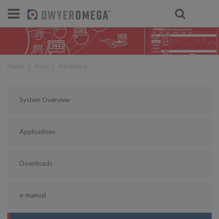
Home
❘
Rms
❘
Hardware
System Overview
Applications
Downloads
e-manual