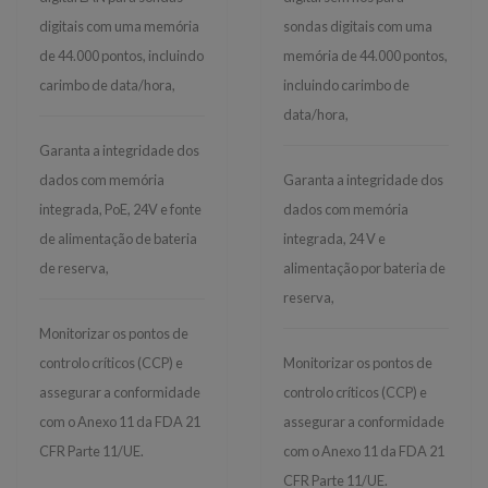
digitais com uma memória
sondas digitais com uma
de 44.000 pontos, incluindo
memória de 44.000 pontos,
carimbo de data/hora,
incluindo carimbo de
data/hora,
Garanta a integridade dos
dados com memória
Garanta a integridade dos
integrada, PoE, 24V e fonte
dados com memória
de alimentação de bateria
integrada, 24 V e
de reserva,
alimentação por bateria de
reserva,
Monitorizar os pontos de
controlo críticos (CCP) e
Monitorizar os pontos de
assegurar a conformidade
controlo críticos (CCP) e
com o Anexo 11 da FDA 21
assegurar a conformidade
CFR Parte 11/UE.
com o Anexo 11 da FDA 21
CFR Parte 11/UE.