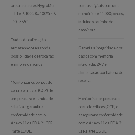
preta, sensores HygroMer
sondas digitais com uma
HT1 e Pt1000. 0...100%rh &
memória de 44.000 pontos,
-40...85°C,
incluindo carimbo de
data/hora,
Dados de calibração
armazenados na sonda,
Garanta a integridade dos
possibilidade de troca fácil
dados com memória
e simples da sonda,
integrada, 24 V e
alimentação por bateria de
reserva,
Monitorizar os pontos de
controlo críticos (CCP) de
temperatura e humidade
Monitorizar os pontos de
relativa e garantir a
controlo críticos (CCP) e
conformidade com o
assegurar a conformidade
Anexo 11 da FDA 21 CFR
com o Anexo 11 da FDA 21
Parte 11/UE.
CFR Parte 11/UE.