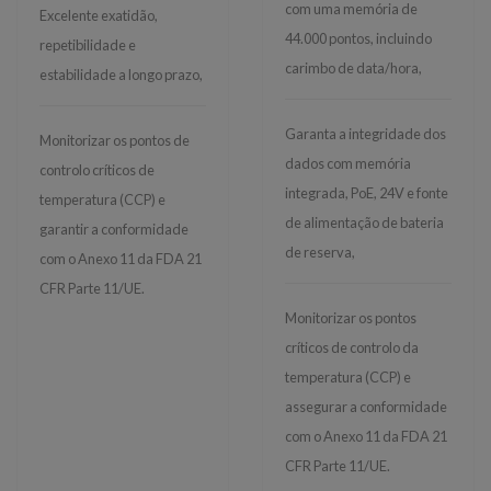
com uma memória de
Excelente exatidão,
44.000 pontos, incluindo
repetibilidade e
carimbo de data/hora,
estabilidade a longo prazo,
Garanta a integridade dos
Monitorizar os pontos de
dados com memória
controlo críticos de
integrada, PoE, 24V e fonte
temperatura (CCP) e
de alimentação de bateria
garantir a conformidade
de reserva,
com o Anexo 11 da FDA 21
CFR Parte 11/UE.
Monitorizar os pontos
críticos de controlo da
temperatura (CCP) e
assegurar a conformidade
com o Anexo 11 da FDA 21
CFR Parte 11/UE.