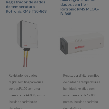
Registrador de dados
dados sem fio -
de temperatura -
Rotronic RMS MLOG-
Rotronic RMS T30-868
B-868
Registador de dados
Registador digital sem fios
digital sem fios para duas
de dados de temperatura e
sondas Pt100 com uma
humidade relativa com
memória de 44.000 pontos,
uma memória de 12.000
incluindo carimbo de
pontos, incluindo carimbo
data/hora,
de data/hora,