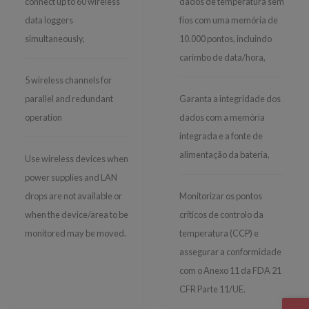
connect up to 60 wireless
dados de temperatura sem
data loggers
fios com uma memória de
simultaneously,
10.000 pontos, incluindo
carimbo de data/hora,
5 wireless channels for
parallel and redundant
Garanta a integridade dos
operation
dados com a memória
integrada e a fonte de
alimentação da bateria,
Use wireless devices when
power supplies and LAN
drops are not available or
Monitorizar os pontos
when the device/area to be
críticos de controlo da
monitored may be moved.
temperatura (CCP) e
assegurar a conformidade
com o Anexo 11 da FDA 21
CFR Parte 11/UE.