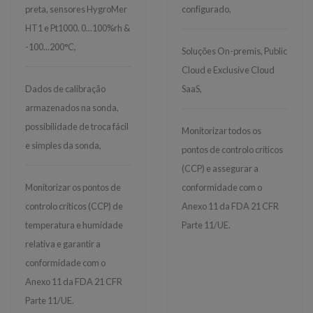
preta, sensores HygroMer
configurado,
HT1 e Pt1000. 0...100%rh &
-100...200°C,
Soluções On-premis, Public
Cloud e Exclusive Cloud
Dados de calibração
SaaS,
armazenados na sonda,
possibilidade de troca fácil
Monitorizar todos os
e simples da sonda,
pontos de controlo críticos
(CCP) e assegurar a
Monitorizar os pontos de
conformidade com o
controlo críticos (CCP) de
Anexo 11 da FDA 21 CFR
temperatura e humidade
Parte 11/UE.
relativa e garantir a
conformidade com o
Anexo 11 da FDA 21 CFR
Parte 11/UE.