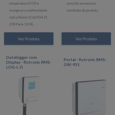
temperatura (CCP) e
precisão as mesmas
assegurar a conformidade
condições do produto.
com o Anexo 11 da FDA 21
CFR Parte 11/UE.
Ver Produto
Ver Produto
Datalogger com
Portal - Rotronic RMS-
Display - Rotronic RMS-
GW-915
LOG-L-D