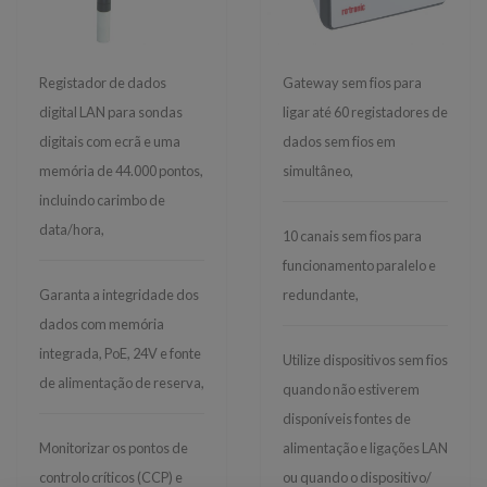
Registador de dados
Gateway sem fios para
digital LAN para sondas
ligar até 60 registadores de
digitais com ecrã e uma
dados sem fios em
memória de 44.000 pontos,
simultâneo,
incluindo carimbo de
data/hora,
10 canais sem fios para
funcionamento paralelo e
Garanta a integridade dos
redundante,
dados com memória
integrada, PoE, 24V e fonte
Utilize dispositivos sem fios
de alimentação de reserva,
quando não estiverem
disponíveis fontes de
Monitorizar os pontos de
alimentação e ligações LAN
controlo críticos (CCP) e
ou quando o dispositivo/