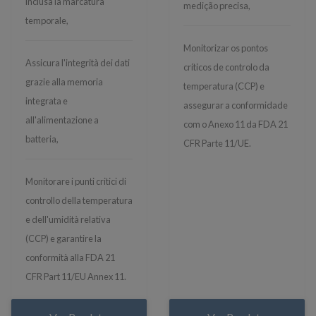
inclusa la marcatura
medição precisa,
temporale,
Monitorizar os pontos
Assicura l'integrità dei dati
críticos de controlo da
grazie alla memoria
temperatura (CCP) e
integrata e
assegurar a conformidade
all'alimentazione a
com o Anexo 11 da FDA 21
batteria,
CFR Parte 11/UE.
Monitorare i punti critici di
controllo della temperatura
e dell'umidità relativa
(CCP) e garantire la
conformità alla FDA 21
CFR Part 11/EU Annex 11.