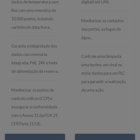
dados de temperatura sem
digital/relé LAN,
fios com uma memória de
10.000 pontos, incluindo
Monitorizar os contactos
carimbo de data/hora,
das portas, as fugas de
água...
Garanta a integridade dos
dados com memória
Controle uma lâmpada,
integrada, PoE, 24V e fonte
uma buzina, um sinal ou
de alimentação de reserva,
envie dados para um PLC
para garantir a realização
Monitorizar os pontos de
de uma ação.
controlo críticos (CCP) e
assegurar a conformidade
com o Anexo 11 da FDA 21
CFR Parte 11/UE.