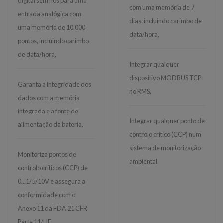
digital sem fios para uma
com uma memória de 7
entrada analógica com
dias, incluindo carimbo de
uma memória de 10.000
data/hora,
pontos, incluindo carimbo
de data/hora,
Integrar qualquer
dispositivo MODBUS TCP
Garanta a integridade dos
no RMS,
dados com a memória
integrada e a fonte de
Integrar qualquer ponto de
alimentação da bateria,
controlo crítico (CCP) num
sistema de monitorização
Monitoriza pontos de
ambiental.
controlo críticos (CCP) de
0...1/5/10V e assegura a
conformidade com o
Anexo 11 da FDA 21 CFR
Parte 11/UE.