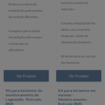
incluindo carimbo de
Mostrar os valores de
data/hora
medição de quatro pontos
de medição diferentes,
Garanta a integridade dos
dados com a memória
Assegurar que os dados
integrada, a fonte de
de medição estão sempre
alimentação da bateria
visíveis para os
utilizadores.
Kit de iniciação ao controlo
das farmácias
Ver Produto
Ver Produto
Kit para iniciantes de
Kit para iniciantes em
monitoramento da
museus -
Legionella - Rotronic
Monitoramento -
RMS
Rotronic RMS