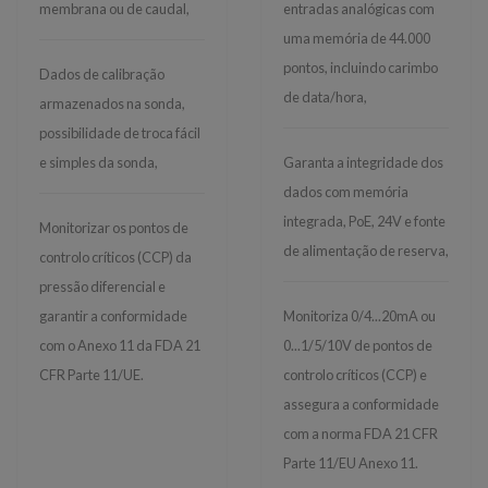
membrana ou de caudal,
entradas analógicas com
uma memória de 44.000
pontos, incluindo carimbo
Dados de calibração
de data/hora,
armazenados na sonda,
possibilidade de troca fácil
e simples da sonda,
Garanta a integridade dos
dados com memória
integrada, PoE, 24V e fonte
Monitorizar os pontos de
de alimentação de reserva,
controlo críticos (CCP) da
pressão diferencial e
garantir a conformidade
Monitoriza 0/4...20mA ou
com o Anexo 11 da FDA 21
0...1/5/10V de pontos de
CFR Parte 11/UE.
controlo críticos (CCP) e
assegura a conformidade
com a norma FDA 21 CFR
Parte 11/EU Anexo 11.