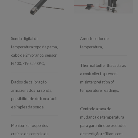
Sonda digital de
Amortecedor de
temperatura topo de gama,
temperatura,
cabo de 2m branco, sensor
Pt100, -190...200°C,
Thermal buffer that acts as
a controller to prevent
Dados de calibração
misinterpretation of
armazenados na sonda,
temperature readings,
possibilidade de troca fácil
e simples da sonda,
Controle a taxa de
mudança de temperatura
Monitorizar os pontos
para garantir que os dados
críticos de controlo da
de medição reflitam com