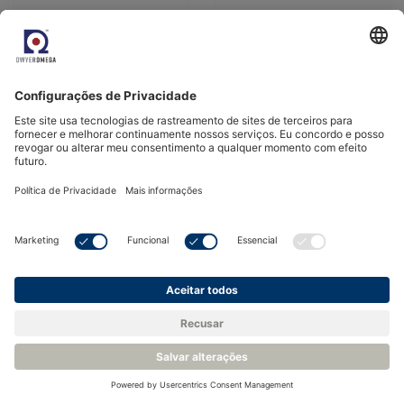
assegurar a conformidade
área a monitorizar puder
com o Anexo 11 da FDA 21
ser deslocado.
CFR Parte 11/UE.
Ver Produto
Ver Produto
Max results per page
Previous
1
2
3
4
5
6
7
Next
Contato
Sobre nós
A DwyerOmega oferece uma ampla gama de