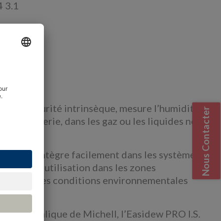
4 3.1
view
.S. à sécurité intrinsèque, mesure l’humidité
Nous Contacter
 de raffinerie, dans les gaz ou les liquides non
0°Cdp, s’intègre facilement dans les systèmes
 pour une utilisation dans les zones
ctronique des conditions environnementales
xyde métalique de Michell, l’Easidew PRO I.S.