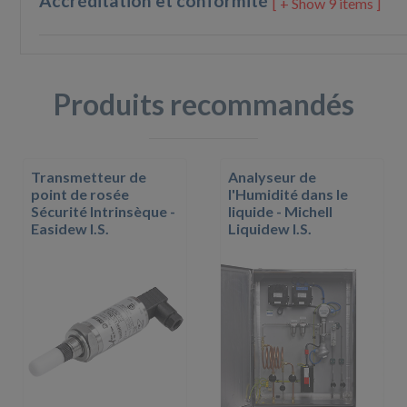
Accréditation et conformité
9 items ]
Produits recommandés
Transmetteur de
Analyseur de
point de rosée
l'Humidité dans le
Sécurité Intrinsèque -
liquide - Michell
Easidew I.S.
Liquidew I.S.