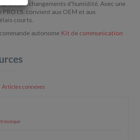
e rapide aux changements d’humidité. Avec une
w PRO I.S. convient aux OEM et aux
lais courts.
 de commande autonome
Kit de communication
urces
Articles connexes
ntrinsèque