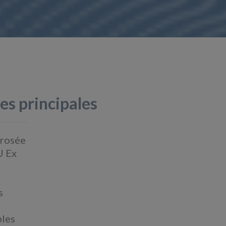
es principales
 rosée
U Ex
s
bles