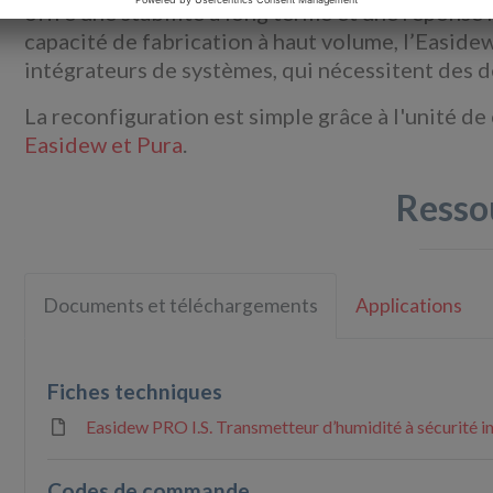
offre une stabilité à long terme et une répons
capacité de fabrication à haut volume, l’Easide
intégrateurs de systèmes, qui nécessitent des dé
La reconfiguration est simple grâce à l'unité
Easidew et Pura
.
Resso
Documents et téléchargements
Applications
Fiches techniques
Easidew PRO I.S. Transmetteur d’humidité à sécurité i
Codes de commande