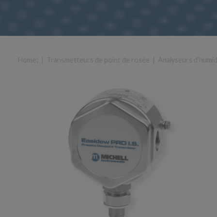
Home
; |
Transmetteurs de point de rosée
|
Analyseurs d'humid