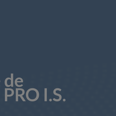
 de
 PRO I.S.