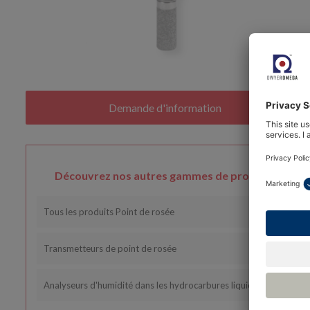
Découvrez nos autres gammes de produits
Tous les produits Point de rosée
Transmetteurs de point de rosée
Analyseurs d'humidité dans les hydrocarbures liquides