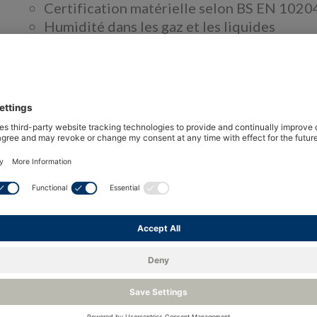
Certification matérielle selon BS EN 1020
Humidité dans les gaz et les liquides
Programme d’échange standard
Nettoyable pour le service d’oxygène
Over
Le transmetteur de point de rosée Easidew PRO I
dans les applications exigeantes de processus et
polaires.
Il offre une large plage de mesure de –110 à +2
existants et dispose de certifications mondiales
dangereuses. Le boîtier robuste protège l’éle
difficiles.
Basé sur le capteur d’humidité en céramique à o