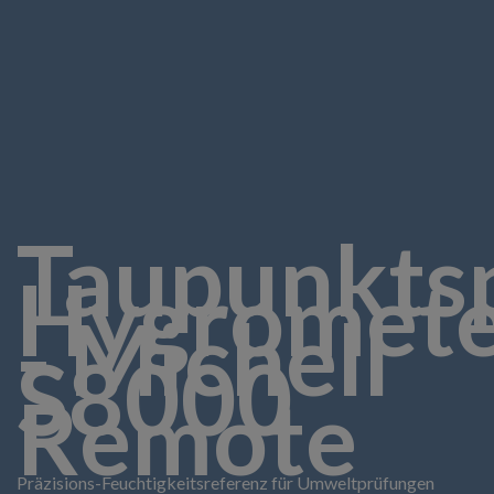
Taupunktsp
Hygromete
- Michell
S8000
Remote
Präzisions-Feuchtigkeitsreferenz für Umweltprüfungen