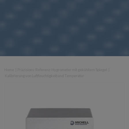
Home
|
Präzisions-Referenz-Hygrometer mit gekühltem Spiegel
|
Kalibrierung von Luftfeuchtigkeit und Temperatur