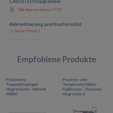
CAD/STEP/Diagramme
S8k Remote Sensor STEP
Akkreditierung und Konformität
9 items ]
Empfohlene Produkte
Präzisions-
Feuchte- und
Taupunktspiegel-
Temperaturfühler-
Hygrometer - Michell
Kalibrator - Rotronic
S8000
HygroGen 2