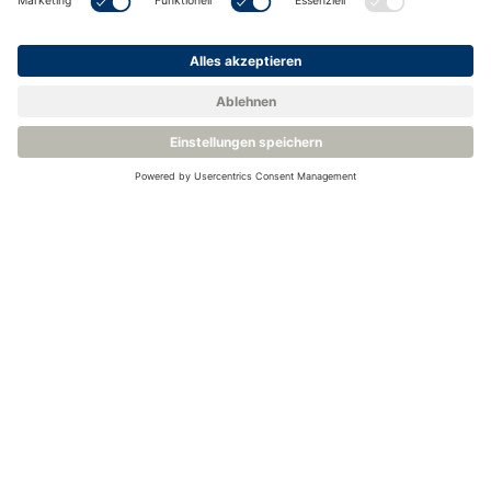
MDM300 vollständig integrierbar in das
Gasaufbereitungssystem. Messgerät kann auf der Platte
verschraubt werden. Einfach anschließen und messen!
Manometer zur Überwachung des Probendrucks und der
Durchflusskontrolle Ventile inklusive
Leichter Zugriff auf alle Komponenten für die Wartung
und für den einfachen Wechsel der Filterelemente
Mehr Infos