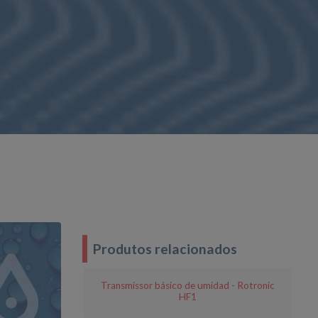
Produtos relacionados
Transmissor básico de umidad - Rotronic
HF1