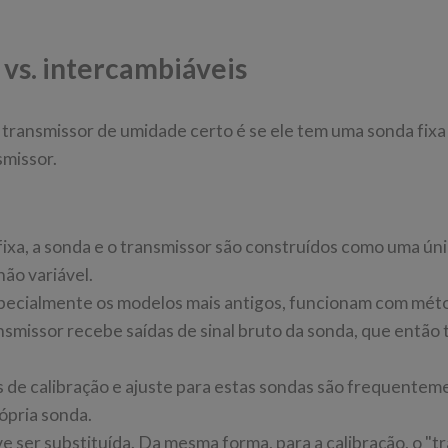
 vs. intercambiáveis
 transmissor de umidade certo é se ele tem uma sonda fixa
smissor.
ixa, a sonda e o transmissor são construídos como uma ún
não variável.
specialmente os modelos mais antigos, funcionam com mét
ansmissor recebe saídas de sinal bruto da sonda, que então
 de calibração e ajuste para estas sondas são frequentem
ópria sonda.
ve ser substituída. Da mesma forma, para a calibração, o "t