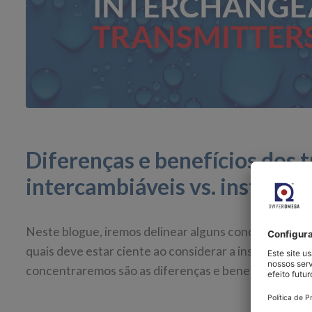
Diferenças e benefícios dos
intercambiáveis vs. instrume
Neste blogue, iremos delinear alguns conceitos básic
quais deve estar ciente ao considerar a instrumentaç
concentraremos são as diferenças e benefícios dos t