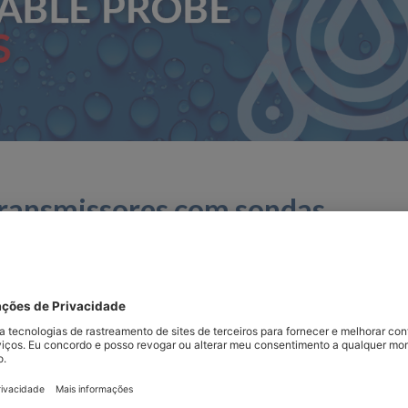
 transmissores com sondas
ntação fixa
os sobre transmissores, identificando várias diferenças té
ão para a sua aplicação. Uma área importante em que nos
ransmissores com sondas intercambiáveis versus sondas fi