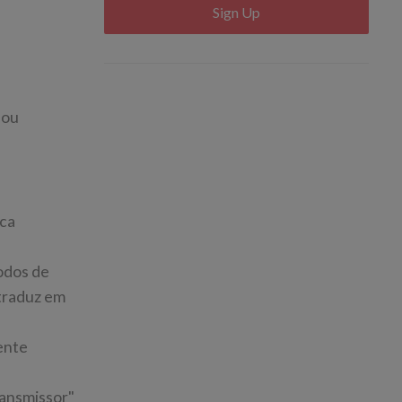
Sign Up
 ou
ica
odos de
 traduz em
ente
ransmissor"