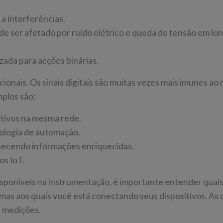
a interferências.
de ser afetado por ruído elétrico e queda de tensão em lo
izada para acções binárias.
cionais. Os sinais digitais são muitas vezes mais imunes ao 
plos são:
tivos na mesma rede.
ologia de automação.
rnecendo informações enriquecidas.
os IoT.
disponíveis na instrumentação, é importante entender quais
emas aos quais você está conectando seus dispositivos. As 
s medições.