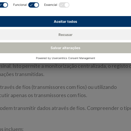
ansmissor?
transmissor" deriva da função principal do instrumento: tr
strias e aplicações, desde a radiodifusão até ao controlo d
 capta dados utilizando uma sonda ou sensor, converte ess
sinal. Isto permite a monitorização centralizada, o registo
mações transmitidas.
avés de fios (transmissores com fios) ou utilizando
cutir apenas os transmissores com fios.
dem transmitir dados através de fios. Compreender o tipo
os incluem: