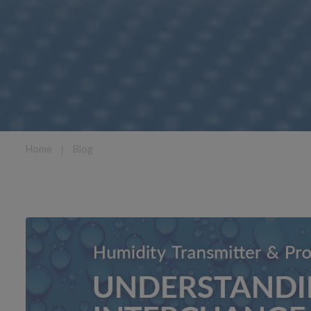
Home
❘
Blog