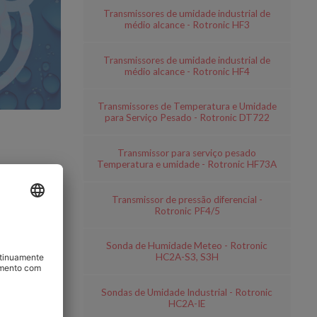
Transmissores de umidade industrial de
médio alcance - Rotronic HF3
Transmissores de umidade industrial de
médio alcance - Rotronic HF4
Transmissores de Temperatura e Umidade
para Serviço Pesado - Rotronic DT722
Transmissor para serviço pesado
Temperatura e umidade - Rotronic HF73A
Transmissor de pressão diferencial -
Rotronic PF4/5
cnicas das
Sonda de Humidade Meteo - Rotronic
HC2A-S3, S3H
xas.
Sondas de Umidade Industrial - Rotronic
HC2A-IE