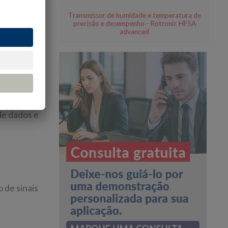
Transmissor de humidade e temperatura de
precisão e desempenho - Rotronic HF5A
advanced
ansmitir
e processos
es dados
 de dados e
 de sinais