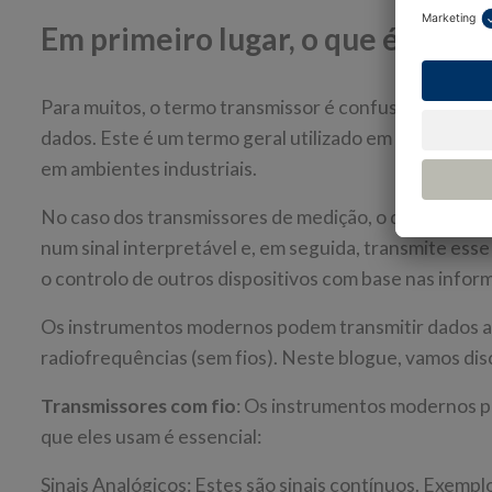
Em primeiro lugar, o que é um tr
Para muitos, o termo transmissor é confuso. O nome "
dados. Este é um termo geral utilizado em várias indú
em ambientes industriais.
No caso dos transmissores de medição, o dispositivo
num sinal interpretável e, em seguida, transmite esse 
o controlo de outros dispositivos com base nas infor
Os instrumentos modernos podem transmitir dados atr
radiofrequências (sem fios). Neste blogue, vamos dis
Transmissores com fio
: Os instrumentos modernos po
que eles usam é essencial:
Sinais Analógicos: Estes são sinais contínuos. Exempl