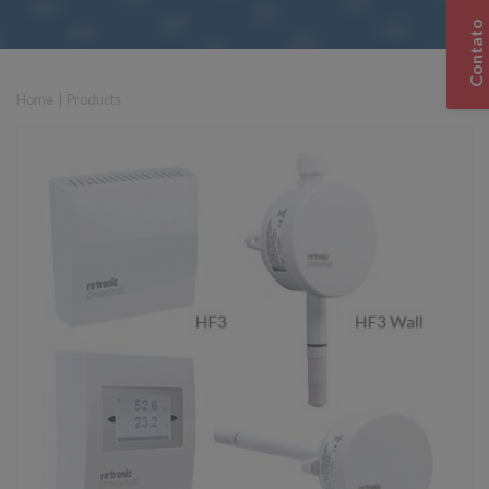
Contato
Home
|
Products