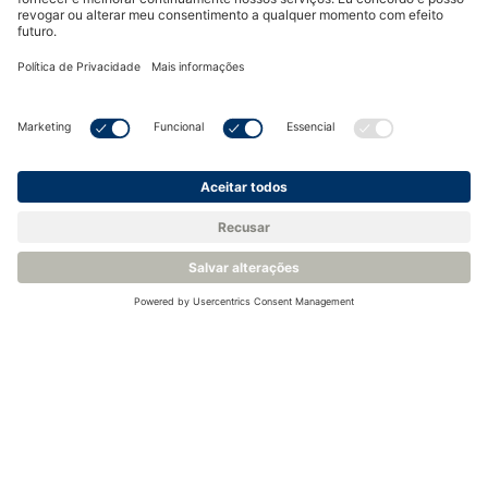
XTP601-GP & XTC601-GP EU and UKCA
CAD/STEP/Diagramas
XTP601 EX Assembly Diagram
Acreditação e conformidade
9 items ]
Produtos recomendados
Analisador de gás
Analisador de oxigênio
binário para
para medidas de
monitoramento de
pureza de gás - Michell
hidrogênio - Michell
XZR400
XTC601