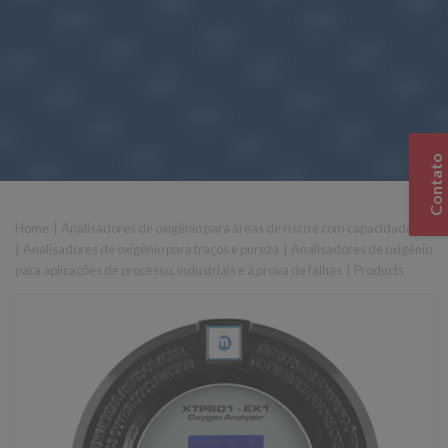
Contato
Home
|
Analisadores de oxigênio para áreas de risco e com capacidade SIL
|
Analisadores de oxigênio para traços e pureza
|
Analisadores de oxigênio
para aplicações de processo, industriais e à prova de falhas
|
Products