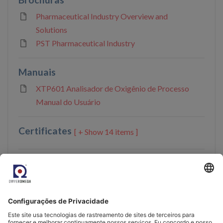
Pharmaceutical Industry Overview and
Solutions
PST Pharmaceutical Industry
Manuais
XTP601 Analisador de Oxigênio de Processo
Manual do Usuário
Certificates
14 items ]
Software
XTP601/XPM601 Application Software
Declarações