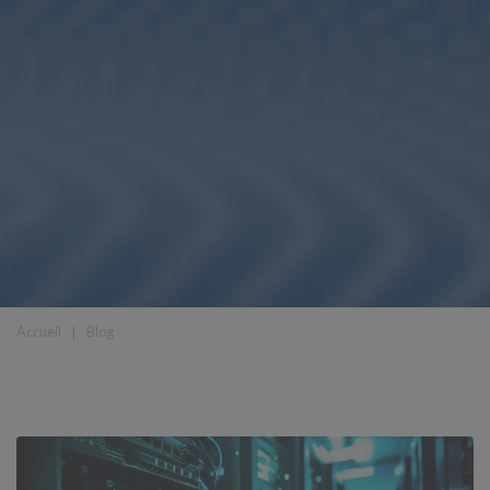
Accueil
❘
Blog