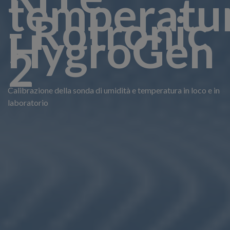
temperatu
- Rotronic
HygroGen
2
Calibrazione della sonda di umidità e temperatura in loco e in
laboratorio