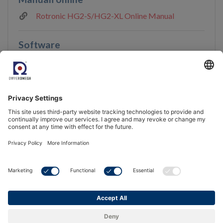
Rotronic HG2-S/HG2-XL Online Manual
Software
Rotronic SW21
Firmware
Rotronic HygroGen2 AutoCal V3.3.1.380
Firmware
Dichiarazioni
Rotronic HygroGen2-S-XL CE Declaration
Accreditamento e conformità
13 items ]