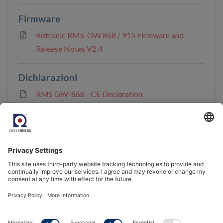
Firmware
Rotronic RMS-GW 868 / 915 Firmware and
Release Notes V2.4
Dichiarazioni
RMS GW-868 - CE Declaration
Accreditamento e conformità
13 items ]
Venite a conoscerci.