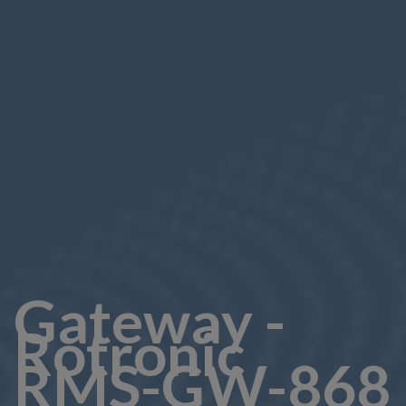
Gateway -
Rotronic
RMS-GW-868