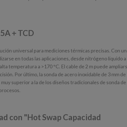
F5A + TCD
ución universal para mediciones térmicas precisas. Con u
izarse en todas las aplicaciones, desde nitrógeno líquido a
a alta temperatura a >170 °C. El cable de 2 m puede ampliar
recisión. Por último, la sonda de acero inoxidable de 3 mm d
uy superior a la de los diseños tradicionales de sonda de
 procesos.
dad con "Hot Swap Capacidad