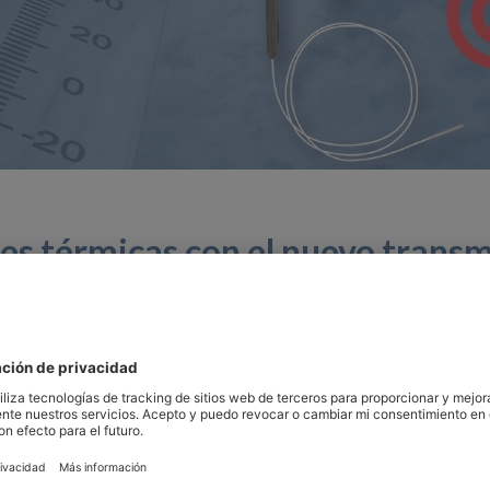
es térmicas con el nuevo transm
ura digital TCD
inimizar el tiempo de inactividad y maximizar la eficiencia 
sino necesidades.