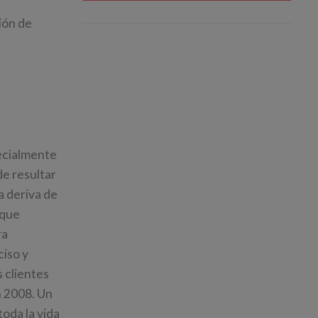
ión de
pecialmente
e resultar
a deriva de
 que
ra
ciso y
 clientes
n 2008. Un
oda la vida