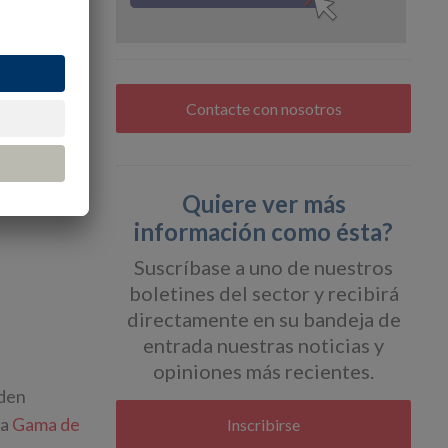
de la
 a la
s
Contacte con nosotros
 en las
 Rotronic
stras
Quiere ver más
información como ésta?
Suscríbase a uno de nuestros
boletines del sector y recibirá
directamente en su bandeja de
entrada nuestras noticias y
opiniones más recientes.
eden
ra
Gama de
Inscribirse