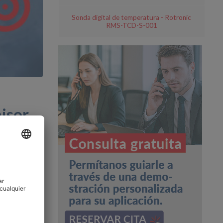
Sonda digital de temperatura - Rotronic
RMS-TCD-S-001
isor
y el