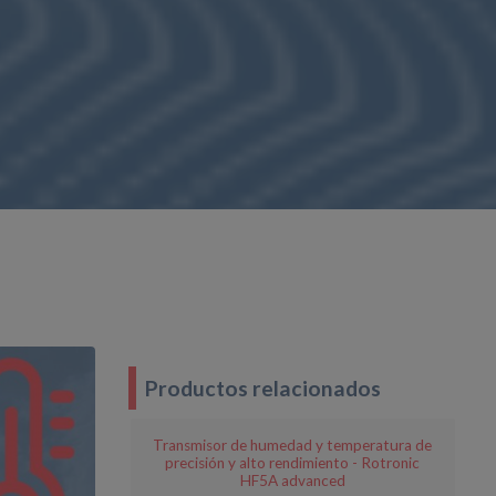
Productos relacionados
Transmisor de humedad y temperatura de
precisión y alto rendimiento - Rotronic
HF5A advanced