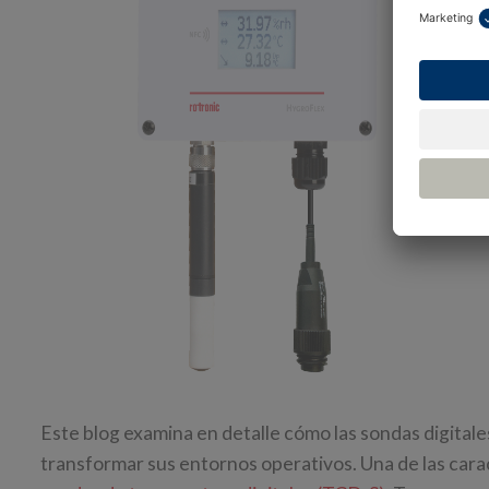
Este blog examina en detalle cómo las sondas digita
transformar sus entornos operativos. Una de las cara