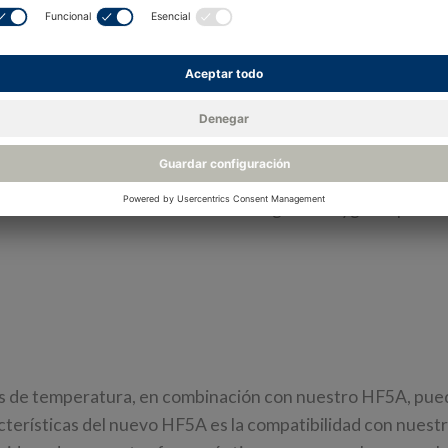
The
Transmisor HF5A
representa la vanguardia 
tecnología de medición. Diseñado para funcionar
perfección con nuestra gama de sondas digitale
inteligentes, ofrece una precisión extraordinaria
condiciones de medición. Con el lanzamiento de
HF5A, impulsamos las ventajas que ofrecen nue
revolucionarias sondas digitales HygroClip.
les de temperatura, en combinación con nuestro HF5A, pu
cterísticas del nuevo HF5A es la compatibilidad con nuest