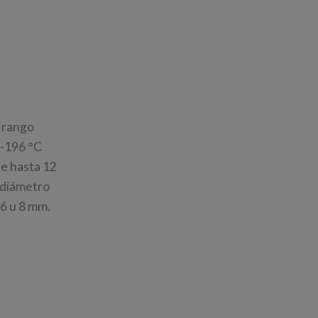
n rango
 -196 °C
se hasta 12
e diámetro
 6 u 8 mm.