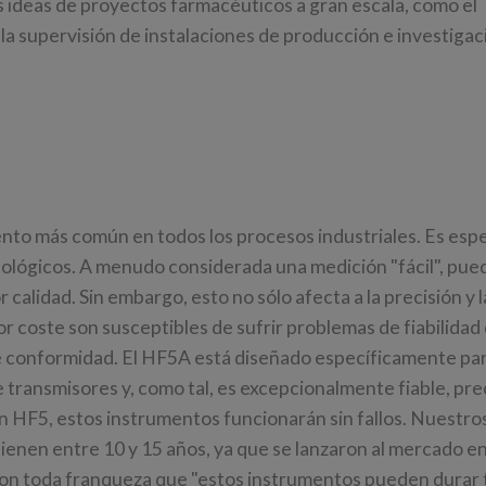
 ideas de proyectos farmacéuticos a gran escala, como el
a supervisión de instalaciones de producción e investigac
ento más común en todos los procesos industriales. Es es
ológicos. A menudo considerada una medición "fácil", pued
calidad. Sin embargo, esto no sólo afecta a la precisión y l
r coste son susceptibles de sufrir problemas de fiabilidad
 conformidad. El HF5A está diseñado específicamente pa
e transmisores y, como tal, es excepcionalmente fiable, pre
un HF5, estos instrumentos funcionarán sin fallos. Nuestros
tienen entre 10 y 15 años, ya que se lanzaron al mercado e
con toda franqueza que "estos instrumentos pueden durar t