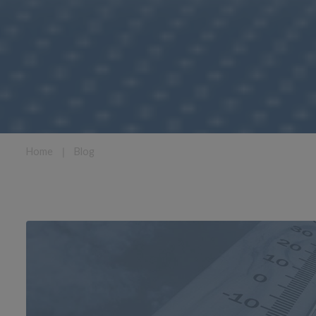
Home
❘
Blog