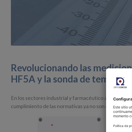
Revolucionando las medicion
HF5A y la sonda de temperat
En los sectores industrial y farmacéutico avanzados, m
cumplimiento de las normativas ya no son objetivos, 