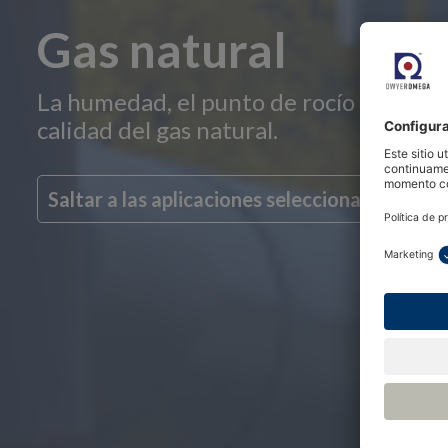
Gas natural
La humedad, el punto de rocío de los hi
calidad del gas natural.
Saltar a las aplicaciones seleccionadas