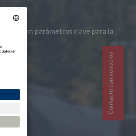
drógeno son parámetros clave para la
Contacte con nosotros