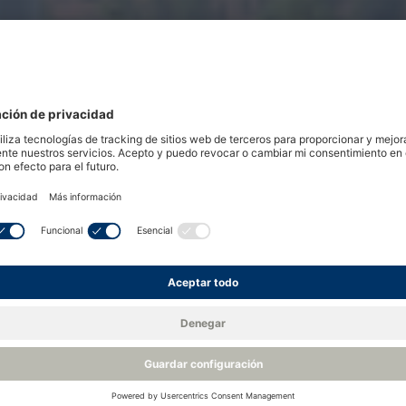
drocarburos, el oxígeno y el sulfuro de hi
Ir al selector de productos