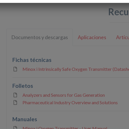
Recu
Documentos y descargas
Aplicaciones
Artíc
Fichas técnicas
Minox i Intrinsically Safe Oxygen Transmitter (Datash
Folletos
Analyzers and Sensors for Gas Generation
Pharmaceutical Industry Overview and Solutions
Manuales
Minox i Oxygen Transmitter - User Manual