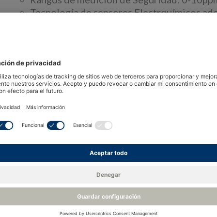
Tecnología de sensores Electrquímicos ad
Salida de 4-20 mA estándar de la industria
Fuente de Alimentación 24VDC
Conexión eléctrica M12
Conexión a proceso para aplicaciones de i
Flow-through o Tri-clamp de 2"
Visión 
El Transmisor de Oxígeno de Pila de Combustibl
hilos alimentado por bucle, altamente fiable y r
Con una selección de conexiones a proceso para
Minox i puede instalarse en el proceso o en un 
tecnologías de detección electroquímicas, la pre
combinan con una larga vida útil del sensor en 