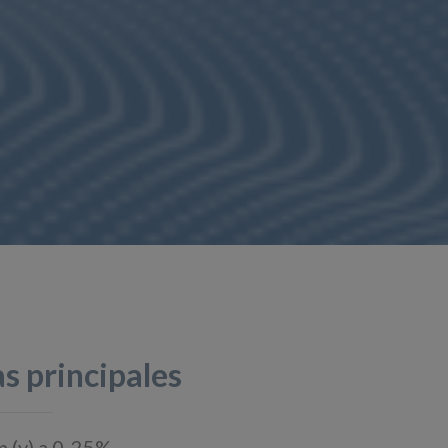
s principales
 (v) a 0-25%