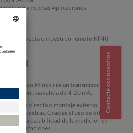
ecuada para muchas Aplicaciones
nserción directa o muestreo remoto KF40,
Contacte con nosotros
general
e Galvánico Minox i es un transmisor de 2
entable, con una salida de 4-20 mA.
 inserción directa o montaje externo, el
panel de muestras. Gracias al uso de diferentes
cisión y la estabilidad de la medición se
muchas aplicaciones.