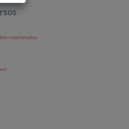
rsos
ulos relacionados
eet)