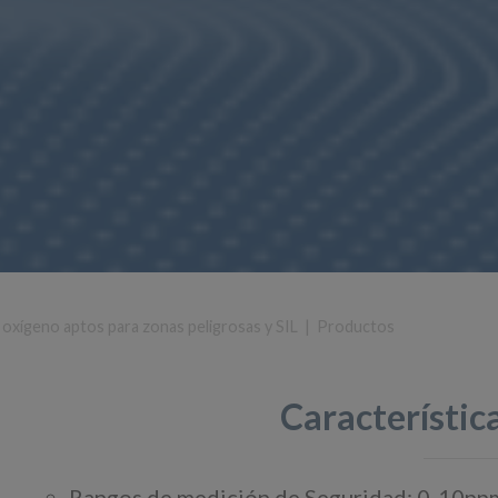
 oxígeno aptos para zonas peligrosas y SIL
|
Productos
Característica
Rangos de medición de Seguridad: 0-10ppm