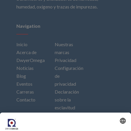
humedad, oxígeno y trazas de impurezas.
Navigation
Inicio
Nuestras
Acerca de
marcas
DwyerOmega
Privacidad
Noticias
Configuración
Blog
de
Eventos
privacidad
Carreras
Declaración
Contacto
sobre la
esclavitud
moderna
Pie de