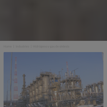
Home
|
Industries
|
Hidrógeno y gas de síntesis