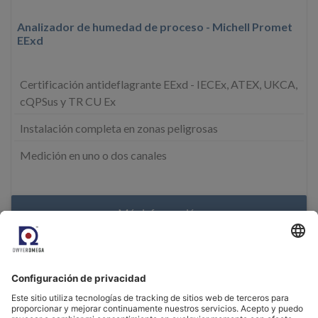
Analizador de humedad de proceso - Michell Promet
EExd
Certificación antideflagrante EExd - IECEx, ATEX, UKCA,
cQPSus y TR CU Ex
Instalación completa en zonas peligrosas
Medición en uno o dos canales
Más información