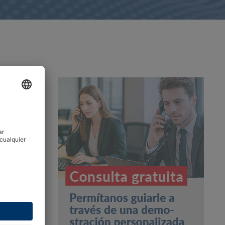
e un
 ha hecho
s. El sabor
os
r y evita
roductos