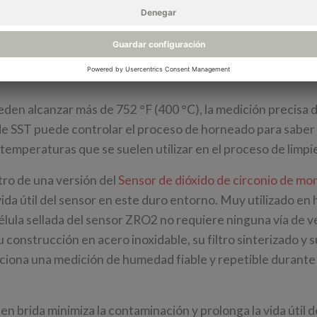
do de circonio
en alcanzar más de 752 °F (400 °C), la medición precisa d
e SST puede controlar el proceso de horneado para sabe
s temperaturas que se suelen utilizar en el proceso de limpi
tro de una versión del
Sensor de dióxido de circonio de mo
ida útil del sensor en este duro entorno. Muy utilizado en
élula sellada del sensor ZRO2 no requiere ninguna vía de v
u construcción en acero inoxidable, su filtro sinterizado y s
ciona una medición de humedad fiable y repetible durante 
n brida minimiza la contaminación y prolonga la vida útil d