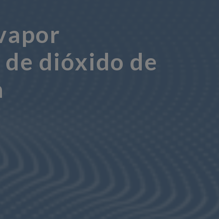
 vapor
 de dióxido de
a