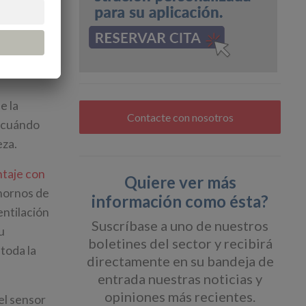
e la
Contacte con nosotros
r cuándo
eza.
ntaje con
Quiere ver más
 hornos de
información como ésta?
entilación
Suscríbase a uno de nuestros
u
boletines del sector y recibirá
toda la
directamente en su bandeja de
entrada nuestras noticias y
opiniones más recientes.
el sensor