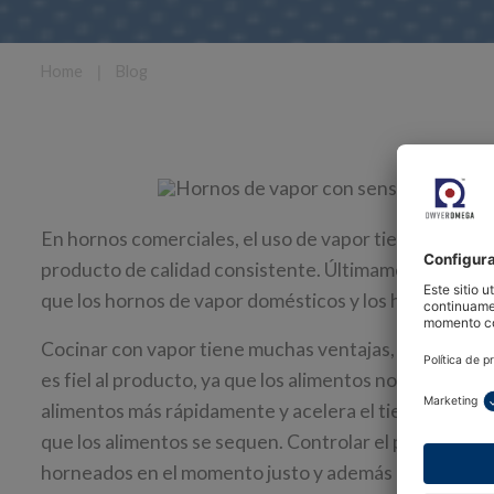
Home
❘
Blog
En hornos comerciales, el uso de vapor tiene muchas v
producto de calidad consistente. Últimamente, la red
que los hornos de vapor domésticos y los hornos de 
Cocinar con vapor tiene muchas ventajas, entre ellas l
es fiel al producto, ya que los alimentos no están sume
alimentos más rápidamente y acelera el tiempo de coc
que los alimentos se sequen. Controlar el perfil del 
horneados en el momento justo y además adquieren un 