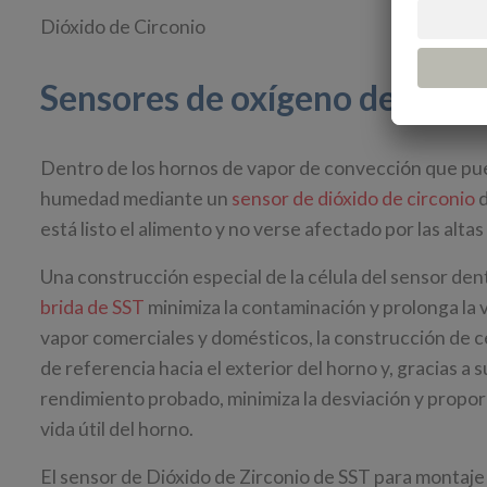
Dióxido de Circonio
Sensores de oxígeno de dióxi
Dentro de los hornos de vapor de convección que pued
humedad mediante un
sensor de dióxido de circonio
d
está listo el alimento y no verse afectado por las alta
Una construcción especial de la célula del sensor den
brida de SST
minimiza la contaminación y prolonga la v
vapor comerciales y domésticos, la construcción de c
de referencia hacia el exterior del horno y, gracias a s
rendimiento probado, minimiza la desviación y propor
vida útil del horno.
El sensor de Dióxido de Zirconio de SST para montaje e