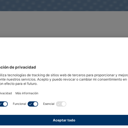
entajas y en algunos casos es crítico para la producción d
ucción de los costes de producción de los hornos de vapor
vapor combinados sean cada vez más populares.
a de conservar los minerales y las vitaminas de los alimento
rgidos en agua, y el vapor transfiere la energía térmica a l
ción. Recalentar utilizando vapor también conserva el sabo
uso del vapor ayuda a retener el contenido de agua en los p
exterior brillante sin necesidad de lavarlos con huevo.