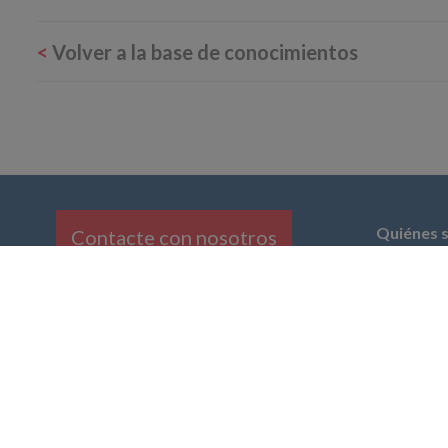
<
Volver a la base de conocimientos
Quiénes 
Contacte con nosotros
DwyerO
amplia 
gas, oxí
instrum
que inc
transmi