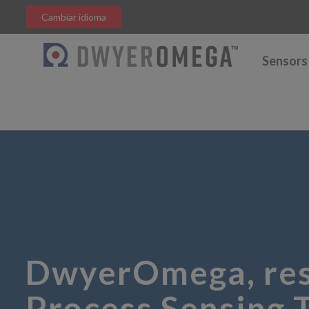
Cambiar idioma
Sensors
DwyerOmega, resp
Process Sensing T