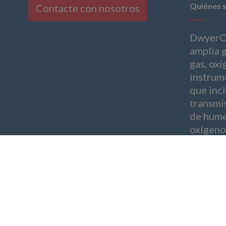
Quiénes 
Contacte con nosotros
DwyerO
amplia 
gas, oxí
instrum
que inc
transmi
de hume
oxígeno
Copyright © Dwyer Instruments, LLC. All Righ