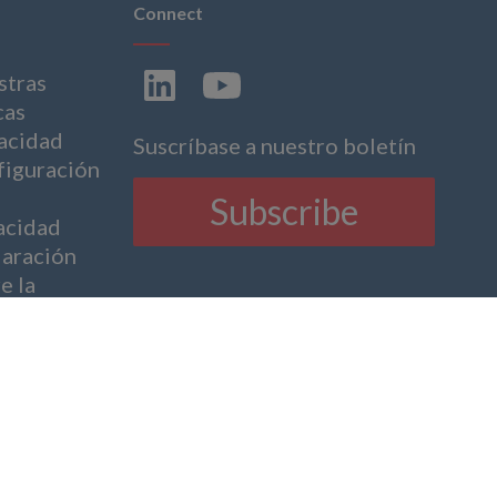
Connect
stras
cas
acidad
Suscríbase a nuestro boletín
iguración
Subscribe
acidad
aración
e la
avitud
erna
de
renta