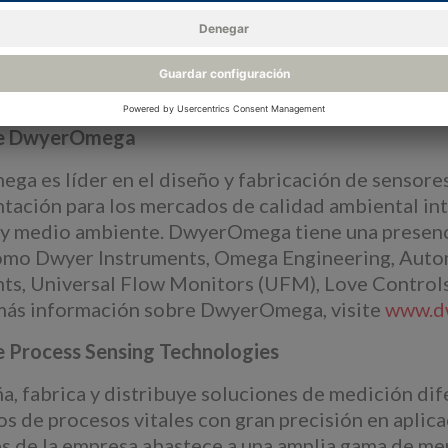
n, la mejora continua y la búsqueda incesante de un 
a comparte una clara alineación con estos princip
wyerOmega fortalecerá nuestros esfuerzos colectiv
actuó como asesor financiero de DwyerOmega en re
de DwyerOmega
a es líder en el diseño y fabricación de sensore
tación para los mercados de calidad ambiental inte
y medio ambiente. DwyerOmega tiene una presencia
omo Dwyer Instruments, Omega Engineering, Autom
ts, Universal Flow Monitors (UFM), Love Control
más información sobre DwyerOmega, visite
www.dw
e Process Sensing Technologies
a, fabrica y distribuye soluciones de medición dif
s de procesos vitales con gran precisión en aplicac
s de la empresa abastece a una amplia gama de merc