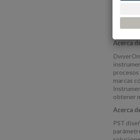
innovació
DwyerOmeg
familia D
Barclays 
Acerca 
DwyerOmeg
instrumen
procesos 
marcas c
Instrumen
obtener 
Acerca d
PST diseñ
parámetro
solucione