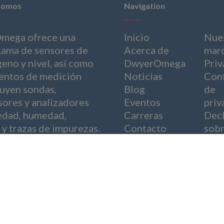
somos
Navigation
mega ofrece una
Inicio
Nue
gama de sensores de
Acerca de
mar
geno y nivel, así como
DwyerOmega
Priv
entos de medición
Noticias
Conf
luyen sondas,
Blog
de
sores y analizadores
Eventos
priv
dad, humedad,
Carreras
Decl
 y trazas de impurezas.
Contacto
sobr
escl
mod
Pie 
imp
ts Reserved.