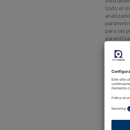
instrumen
todo el m
analizado
parámetro
para las 
garantiza
vanguardi
los clien
“Estamos 
Chuck Dub
instrumen
de superv
primera c
asistenci
tecnologí
Adam Mark