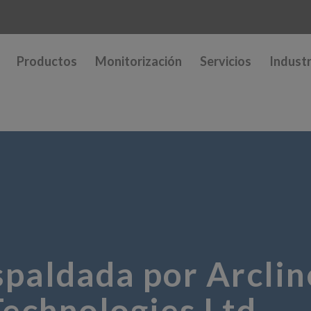
Productos
Monitorización
Servicios
Industr
aldada por Arclin
echnologies Ltd.