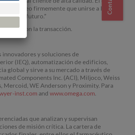
servicio al cliente de alta calidad. El equipo
ios, y creo firmemente que unirse a la
os en el futuro.”
lación con la transacción.
s innovadores y soluciones de
rior (IEQ), automatización de edificios,
 global y sirve a su mercado a través de
ated Components Inc. (ACI), Miljoco, Weiss
s, Mercoid, WE Anderson y Proximity. Para
yer-inst.com
and
www.omega.com
.
erenciadas que analizan y supervisan
iones de misión crítica. La cartera de
ados finales, entre ellos el farmacéutico,