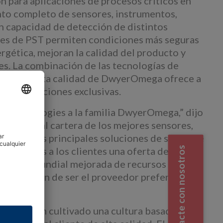
 para aplicaciones de procesos críticos en
nto completo de sensores, instrumentos,
n capacidad de detección de distintos
ones de PST permiten condiciones más seguras
ergética, mejoran la calidad del producto y
s. La combinación de las tecnologías de
ación de alta calidad de DwyerOmega ofrece a
sus aplicaciones exclusivas.
g Technologies a la familia DwyerOmega,” dijo
epcional cartera de los mejores sensores,
omo con las principales soluciones de software
Contacte con nosotros
ionaremos a los clientes una oferta de
 una red mundial mejorada de recursos de
estra visión de ser el proveedor preferido de
ados han cultivado una cultura basada en la