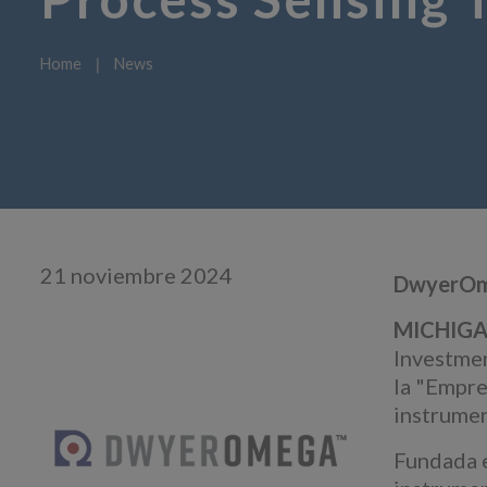
Home
❘
News
21 noviembre 2024
DwyerOmeg
MICHIGAN
Investmen
la "Empre
instrumen
Fundada e