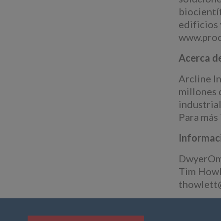
biocientí
edificios
www.proc
Acerca d
Arcline I
millones 
industria
Para más 
Informac
DwyerO
Tim Howl
thowlet