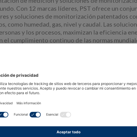
tación de medición y soluciones de monitorización
undo. Con 12 marcas líderes, PST ofrece un conju
res y soluciones de monitorización patentados co
s, como humedad, gas, nivel y caudal. Las soluci
personas y los procesos, maximizan la eficiencia en
n el cumplimiento continuo de las normas mundiale
a de PST con la cartera de sensores e instrument
tes una gama más amplia de soluciones adaptadas a 
encantados de dar la bienvenida a Process Sensin
ois, CEO de DwyerOmega. “PST cuenta con una exc
tos y analizadores de gases de su categoría, así c
isión. Al unir dos grandes organizaciones, proporc
lase de tecnologías de medición de precisión con
a y servicio. Con esta adquisición avanzamos en nu
as de medición para clientes de todo el mundo.”
in, CEO de PST, comentó, “En PST, nuestros emple