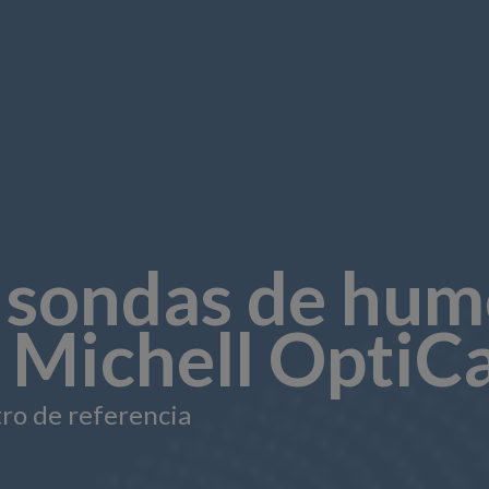
e sondas de hu
 Michell OptiCa
ro de referencia