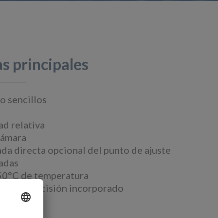
s principales
 sencillos
ad relativa
cámara
a directa opcional del punto de ajuste
adas
50°C de temperatura
ado de precisión incorporado
n situ