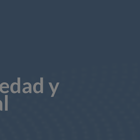
medad y
l