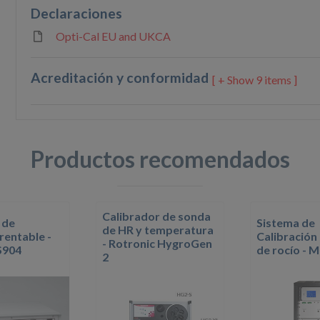
Declaraciones
Opti-Cal EU and UKCA
Acreditación y conformidad
9 items ]
Productos recomendados
Calibrador de sonda
 de
Sistema de
de HR y temperatura
entable -
Calibración
- Rotronic HygroGen
S904
de rocío - M
2