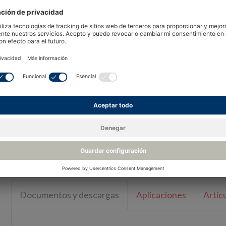
Visión 
El OptiCal es un calibrador autónomo de prime
con una referencia de espejo refrigerado integr
calibraciones trazables a normas nacionales.
La cámara de calibración admite hasta 5 sondas
cámara está aislada, y la temperatura controlad
temperatura mínimos.
Recu
Documentos y descargas
Aplicaciones
Artíc