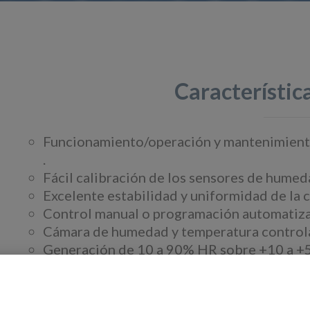
Característica
Funcionamiento/operación y mantenimiento
.
Fácil calibración de los sensores de humed
Excelente estabilidad y uniformidad de la 
Control manual o programación automatizad
Cámara de humedad y temperatura control
Generación de 10 a 90% HR sobre +10 a +
Instrumento de referencia de Espejo enfri
Transportable para permitir calibraciones i