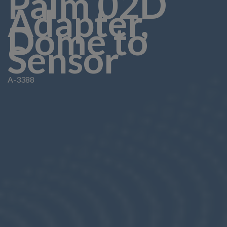
Palm 02D
Adapter,
Dome to
Sensor
A-3388