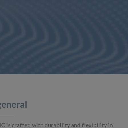
general
s crafted with durability and flexibility in