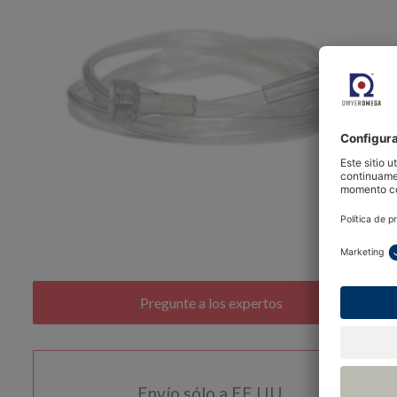
Envío sólo a EE.UU.