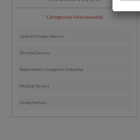
Categorías relacionadas
Optical Oxygen Sensors
Zirconia Sensors
Replacement Oxygen for Industrial
Medical Sensors
Diving Sensors