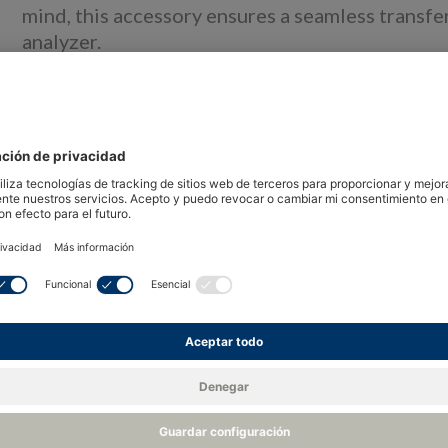
mind, this accessory ensures a seamless transf
analyzer.
With a focus on compatibility and performance
HC ensures an airtight connection, maintaining 
analysis process.
Recu
Documentos y descargas
Especificacione
Lo sentimos, no se ha encontrado na
Si busca algo más específico, ¿por qué no
Contacte con n