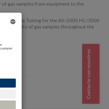
er of gas samples from equipment to the
, the Sample Tubing for the AII-2000 HC/3000
the integrity of gas samples throughout the
rsos
Contacte con nosotros
s
Blogs
da.
osotros?