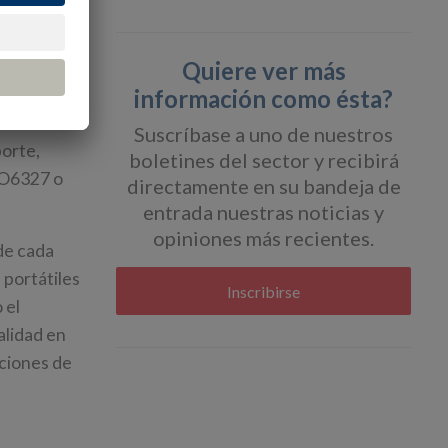
uros y
Quiere ver más
información como ésta?
as natural
Suscríbase a uno de nuestros
porte,
boletines del sector y recibirá
SO6327 o
directamente en su bandeja de
entrada nuestras noticias y
opiniones más recientes.
 de cada
 portátiles
Inscribirse
 el
alidad en
iciones de