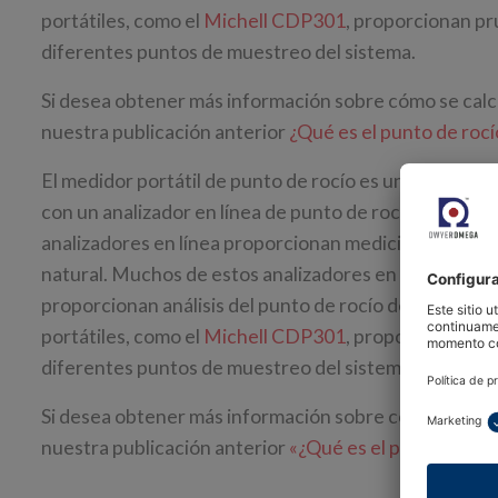
portátiles, como el
Michell CDP301
, proporcionan pr
diferentes puntos de muestreo del sistema.
Si desea obtener más información sobre cómo se calcu
nuestra publicación anterior
¿Qué es el punto de rocí
El medidor portátil de punto de rocío es una herramien
con un analizador en línea de punto de rocío de hidroc
analizadores en línea proporcionan mediciones contin
natural. Muchos de estos analizadores en línea, inclui
proporcionan análisis del punto de rocío del agua al 
portátiles, como el
Michell CDP301
, proporcionan pr
diferentes puntos de muestreo del sistema.
Si desea obtener más información sobre cómo se calcu
nuestra publicación anterior
«¿Qué es el punto de roc