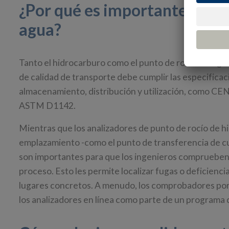
¿Por qué es importante medir
agua?
Tanto el hidrocarburo como el punto de rocío del agua
de calidad de transporte debe cumplir las especificac
almacenamiento, distribución y utilización, como C
ASTM D1142.
Mientras que los analizadores de punto de rocío de hi
emplazamiento -como el punto de transferencia de cus
son importantes para que los ingenieros comprueben l
proceso. Esto les permite localizar fugas o deficien
lugares concretos. A menudo, los comprobadores portát
los analizadores en línea como parte de un programa 