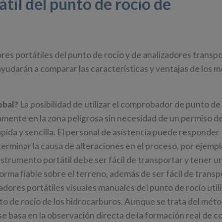
til del punto de rocío de
s portátiles del punto de rocío y de analizadores transpo
yudarán a comparar las características y ventajas de los m
obal?
La posibilidad de utilizar el comprobador de punto de
amente en la zona peligrosa sin necesidad de un permiso de
pida y sencilla. El personal de asistencia puede responder
rminar la causa de alteraciones en el proceso, por ejempl
nstrumento portátil debe ser fácil de transportar y tener u
rma fiable sobre el terreno, además de ser fácil de transp
ores portátiles visuales manuales del punto de rocío utili
nto de rocío de los hidrocarburos. Aunque se trata del mét
 se basa en la observación directa de la formación real de