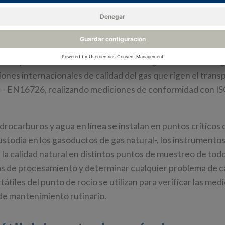
 el punto de rocío de hidrocarb
 son parámetros críticos de calidad del gas natural. Todo g
iones internacionales de calidad del gas que rigen el trans
EN - EN16726, realizando mediciones de conformidad con I
drocarburos y agua en línea se instalan en puntos críticos
todia en los gasoductos de gas natural-, los instrumentos
a calidad natural en distintos puntos de muestreo de todo
cias de procesamiento y determinar cualquier problema de c
iles del punto de rocío se utilizan para verificar las med
de mantenimiento rutinario.