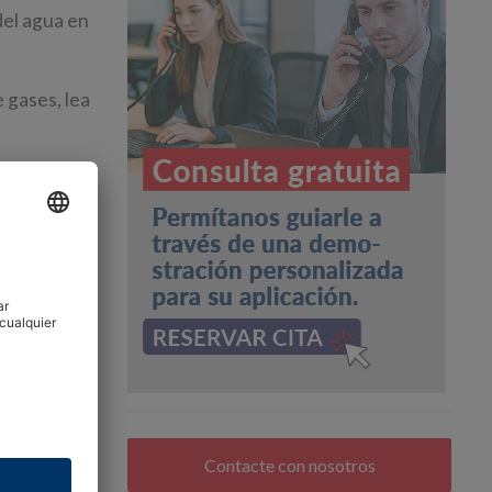
del agua en
 gases, lea
zará junto
os
n el gas
ax
, también
ocío
del agua en
 gases, lea
Contacte con nosotros