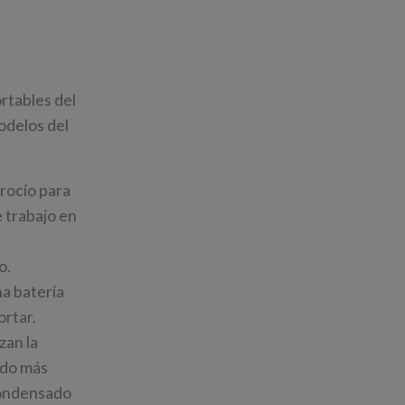
rtables del
odelos del
 rocío para
 trabajo en
o.
na batería
ortar.
zan la
odo más
 condensado