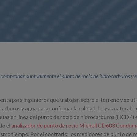
ra comprobar puntualmente el punto de rocío de hidrocarburos y e
nta para ingenieros que trabajan sobre el terreno y se util
carburos y agua para confirmar la calidad del gas natural. L
uas en línea del punto de rocío de hidrocarburos (HCDP) e
do el
analizador de punto de rocío Michell CD603 Condum
mismo tiempo. Por el contrario, los medidores de punto de r