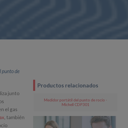
l punto de
Productos relacionados
iza junto
Medidor portátil del punto de rocío -
os
Michell CDP301
n el gas
ax
, también
ocío