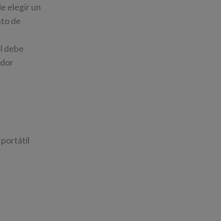
de elegir un
nto de
l debe
ador
portátil