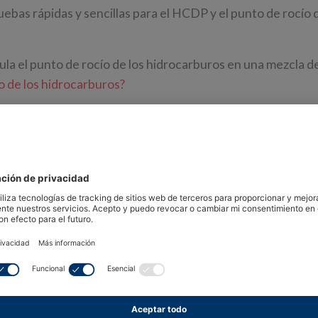
uebas rápidas y sencillas para el HCDP y el punto de rocío 
la el punto de rocío de los hidrocarburos en una mezcla de
o de los hidrocarburos?
ta para ingenieros que trabajan sobre el terreno y se utili
arburos y agua para confirmar la calidad del gas natural. L
uas en línea del punto de rocío de hidrocarburos (HCDP) e
do el
analizador de punto de rocío Michell CD603 Condum
mismo tiempo. Por el contrario, los medidores de punto de r
uebas rápidas y sencillas para el HCDP y el punto de rocío 
la el punto de rocío de los hidrocarburos en una mezcla de
ío de los hidrocarburos?»