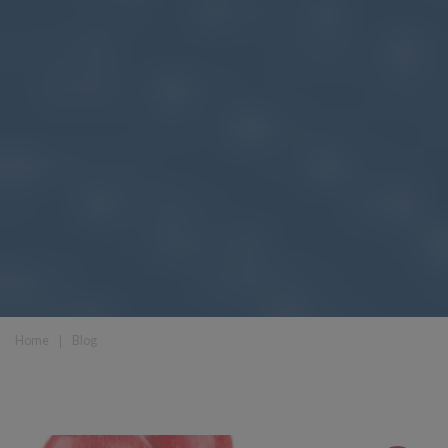
Home
❘
Blog