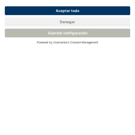
<
Volver a la base de conocimientos
Productos relacionados
Sistema Rotronic de Monitorización Continua RMS
Registrador de datos de temperatura - Rotronic RMS T30-868
Registrador de datos - Rotronic RMS-LOG-T30-915
Registrador de datos - Rotronic RMS-LOG-T30-L