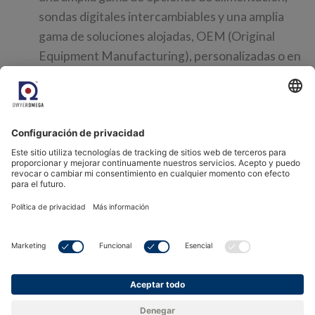
sondas digitales intercambiables y una amplia
gama de soluciones alojadas, OEM (Original
Equipment Manufacturing), personalizadas o en
kit, estos dispositivos pueden garantizar un
control y monitorización sin fisuras de los niveles
de humedad, un mantenimiento sencillo, un bajo
coste de propiedad y todo ello asegurando que
las condiciones de la cámara permanezcan
estables y constantes para los usuarios finales.
Software de registro de datos y
monitorización:
Rotronic ofrece soluciones de
software para el registro de datos en tiempo real
conforme a la FDA y la monitorización de las
condiciones ambientales dentro de sus cámaras.
Esto le permite realizar un seguimiento y analizar
los niveles de humedad, garantizando que sus