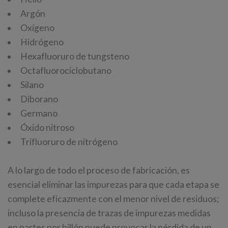
Argón
Oxígeno
Hidrógeno
Hexafluoruro de tungsteno
Octafluorociclobutano
Silano
Diborano
Germano
Óxido nitroso
Trifluoruro de nitrógeno
A lo largo de todo el proceso de fabricación, es
esencial eliminar las impurezas para que cada etapa se
complete eficazmente con el menor nivel de residuos;
incluso la presencia de trazas de impurezas medidas
en partes por billón puede provocar la pérdida de un