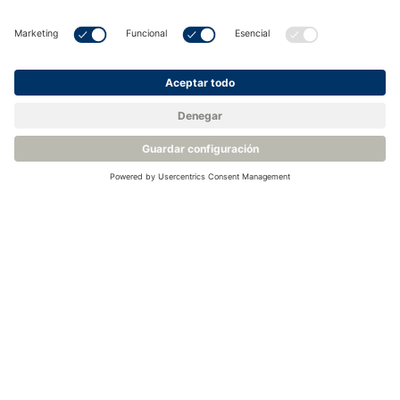
Cromatógrafos de gases
Notas de aplicación de LDetek
Navegue hasta las
secciones "Gases electrónicos y Semiconductores" y
"Gases electrónicos especiales". Muchas de las notas
de aplicación muestran lo que puede medirse con
nuestro Cromatógrafo de gases de proceso.
Fuentes:
Gartner
McKinsey & Company
Foro Económico Mundial - Fabricación europea de
semiconductores