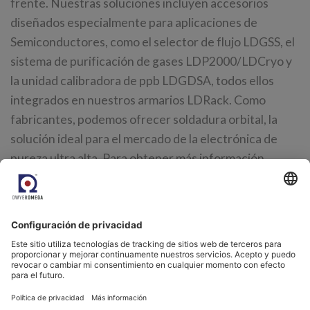
frente. Nuestras soluciones incluyen accesorios
diseñados especialmente para aplicaciones de
Semiconductores, como el selector de flujo LDGSS, el
sistema de purificación de gases LDP2000/LDCryo y
la unidad calibradora de ppb LDGDSA, todos ellos
integrados en nuestros armarios LDRack. Como
fabricantes, podemos ofrecer soldadura orbital, la
solución ideal para el mercado de la electrónica de
pureza ultra alta. Para obtener más información,
consulte los enlaces siguientes:
LDetek MultiDetek3 Cromatógrafo de gases
compacto
Análisis de Impurezas Traza sub-ppb en Oxígeno
UHP
LDetek LDrack - Integración de sistemas para