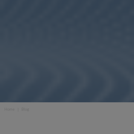
Home
❘
Blog