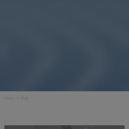
Home
❘
Blog