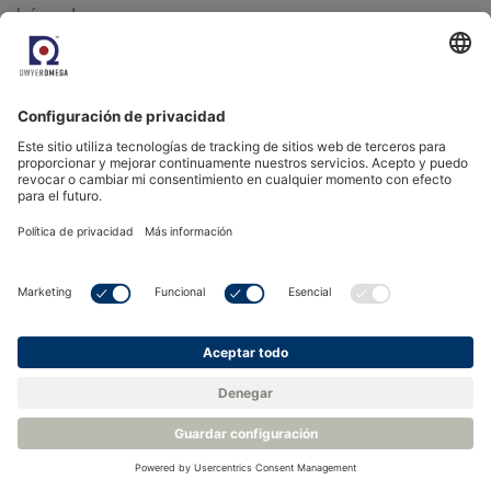
húmedo-seco.
Mezcla manual - DG2 y DG3
El DG3, con mezcla manual de una sola etapa, genera
°
puntos de rocío que oscilan entre -40 y +20
Cdp (-40
°
y +68
Fdp). Los puntos de rocío más secos, de hasta
°
°
-75
Cdp (-103
Fdp), pueden alcanzarse con el DG2,
que dispone de una segunda etapa de mezcla de flujo
de gas. Los puntos fuertes de los DG2 y DG3 son su
facilidad de uso y su flexibilidad para generar
manualmente un punto de rocío objetivo preciso
mediante el ajuste fino de la mezcla de gases a través
de las válvulas de medición de caudal. Con el