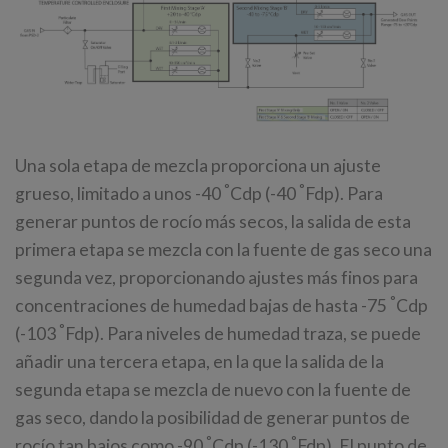
Una sola etapa de mezcla proporciona un ajuste
°
°
grueso, limitado a unos -40
Cdp (-40
Fdp). Para
generar puntos de rocío más secos, la salida de esta
primera etapa se mezcla con la fuente de gas seco una
segunda vez, proporcionando ajustes más finos para
°
concentraciones de humedad bajas de hasta -75
Cdp
°
(-103
Fdp). Para niveles de humedad traza, se puede
añadir una tercera etapa, en la que la salida de la
segunda etapa se mezcla de nuevo con la fuente de
gas seco, dando la posibilidad de generar puntos de
°
°
rocío tan bajos como -90
Cdp (-130
Fdp). El punto de