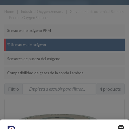
Home
❘
Industrial Oxygen Sensors
❘
Galvanic Electrochemical Sensors
❘
Percent Oxygen Sensors
Sensores de oxígeno PPM
% Sensores de oxígeno
Sensores de pureza del oxígeno
Compatibilidad de gases de la sonda Lambda
Filtro
4 products