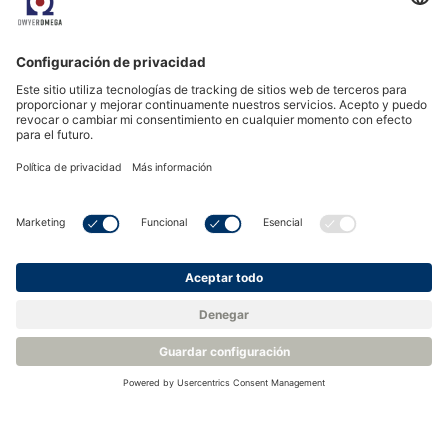
Sensor electroquímico galvánico de oxígeno para 0-
25% O2 (Cero sensibilidad cruzada al CO2)
Rango 0-25% O2
Precisión +/-1% FS
Vida útil prevista: 24 meses