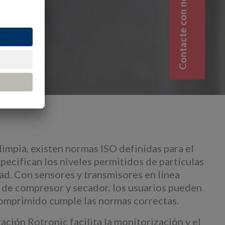
Contacte con nosotros
 limpia, existen normas ISO definidas para el
ecifican los niveles permitidos de partículas
ad. Con sensores y transmisores en línea
 de compresor y secador, los usuarios pueden
 comprimido cumple las normas correctas.
ación Rotronic facilita la monitorización y el