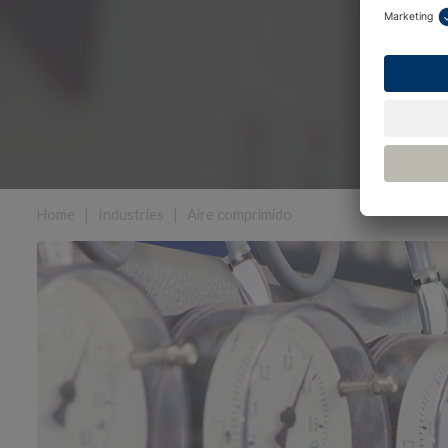
Home
|
Industries
|
Aire comprimido