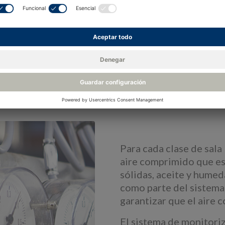
Para cada clase de sala
aire comprimido que esp
sólidas, aceite y humed
como parte del sistema
garantizar que el aire
El sistema de monitoriz