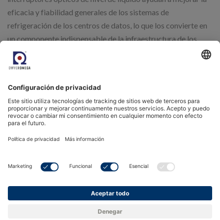
eficacia y fiabilidad generales de los sistemas de
refrigeración de los centros de datos, lo que los convierte en
un componente indispensable de la infraestructura de los
centros de datos modernos.
¿Por qué elegir interruptores ópticos de nivel de líquido
para la refrigeración de centros de datos?
Alta precisión y fiabilidad:
Los interruptores ópticos de
nivel de líquido proporcionan mediciones de gran precisión, lo
que garantiza que los niveles de líquido se controlan y
mantienen con exactitud. Esta precisión se traduce en una
mayor eficiencia de la refrigeración, ya que los sistemas
pueden reaccionar rápidamente ante cualquier cambio,
evitando el sobrecalentamiento y posibles fallos del sistema.
Su fiabilidad garantiza un rendimiento constante,