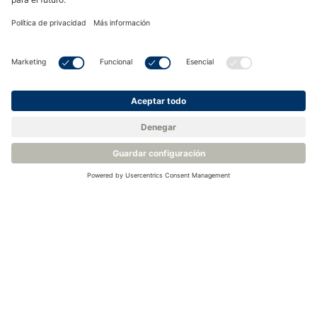
comprobar y controlar el contenido de oxígeno y gas
hidrocarburo en los tanques de combustible y carga.
La normativa exige que los buques de más de 20.000 TPM
que transporten petróleo crudo, gases hidrocarburos o
productos petrolíferos refinados tengan instalados sistemas
de gas inerte. Sin embargo, el Subcomité de Protección
contra Incendios de la Organización Marítima Internacional
presentó al Comité de Seguridad Marítima un proyecto de
enmiendas al Convenio SOLAS (Seguridad de la Vida Humana
en el Mar) para que se aprueben y apliquen medidas de
prevención de incendios y explosiones en petroleros y
quimiqueros que transporten cargas de bajo punto de
inflamación (menos de 60⁰C).
Las nuevas enmiendas a las reglas II-2/4.5.5 y II 2/16.3.3 de
SOLAS, que entraron en vigor el 1 de enero de 2016,