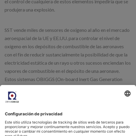
el control de cualquiera de estos elementos impediría que se
produjera una explosión.
SST vende miles de sensores de oxígeno al año en el mercado
aeroespacial de la UE y EE.UU. para controlar el nivel de
oxígeno en los depósitos de combustible de las aeronaves
con el fin de reducir sustancialmente la posibilidad de que la
electricidad estática de un rayo u otros sucesos enciendan los
vapores de combustible en el depósito de una aeronave.
Estos sistemas OBIGGS (On-board Inert Gas Generation
Systems) se desarrollaron a raíz de la catástrofe del TWA800
en 1996.
Por este motivo, SST inició la comunicación entre los
fabricantes de sistemas de gas inerte para la industria naval,
ya que utilizan un proceso similar para mantener la atmósfera
dentro de unos límites no explosivos. Para ello, es necesario