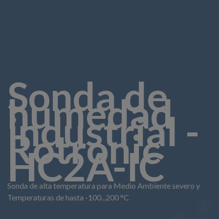
Sonda de
humedad
industrial -
Rotronic
HC2A-IC
Sonda de alta temperatura para Medio Ambiente severo y
Temperaturas de hasta -100...200 °C