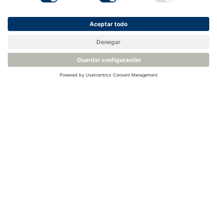
Ver todos los eventos
Póngase en contacto con
nosotros o solicite un
presupuesto
Póngase en contacto con nuestros experimentados
ingenieros para analizar las necesidades de su aplicación.