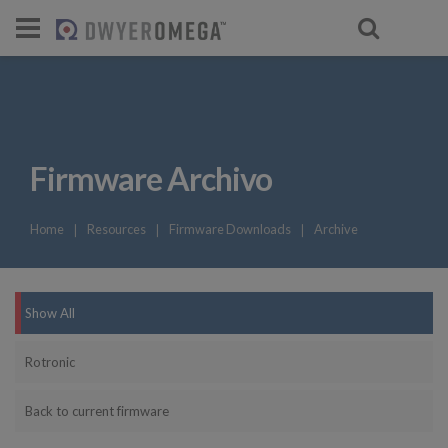
Firmware Archivo
Home
❘
Resources
❘
Firmware Downloads
❘
Archive
Show All
Rotronic
Back to current firmware