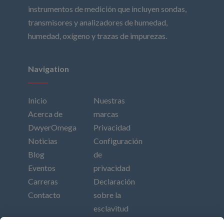
instrumentos de medición que incluyen sondas,
transmisores y analizadores de humedad,
humedad, oxígeno y trazas de impurezas.
Navigation
Inicio
Nuestras
Acerca de
marcas
DwyerOmega
Privacidad
Noticias
Configuración
Blog
de
Eventos
privacidad
Carreras
Declaración
Contacto
sobre la
esclavitud
moderna