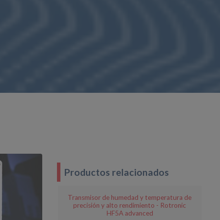
Productos relacionados
Transmisor de humedad y temperatura de
precisión y alto rendimiento - Rotronic
HF5A advanced