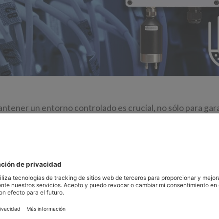
ntener un entorno controlado es crucial, no sólo para gara
ino también para optimizar los costes energéticos y evitar f
s.
 un factor clave para garantizar la fiabilidad operativa de
os de datos que se muestran a continuación están establec
efrigeración y Aire Acondicionado (ASHRAE) y son ampli