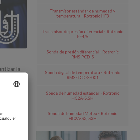
Transmisor estándar de humedad y
temperatura - Rotronic HF3
Transmisor de presión diferencial - Rotronic
PF4/5
Sonda de presión diferencial - Rotronic
RMS PCD-S
ntizar la
Sonda digital de temperatura - Rotronic
allos
RMS-TCD-S-001
Sonda de humedad estándar - Rotronic
HC2A-S,SH
 los
Sonda de humedad Meteo - Rotronic
HC2A-S3, S3H
idas por la
amente