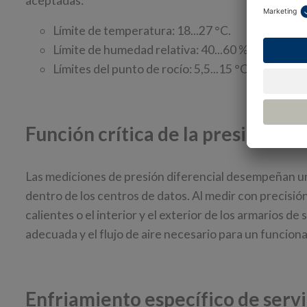
aceptadas:
Límite de temperatura: 18...27 °C.
Límite de humedad relativa: 40...60 %rh.
Límites del punto de rocío: 5,5...15 °Cdp.
Función crítica de la presión dif
Las mediciones de presión diferencial desempeñan un 
dentro de los centros de datos. Al medir con precisión
calientes o el interior y el exterior de los armarios 
adecuada y el flujo de aire necesario para un funcion
Enfriamiento específico de serv