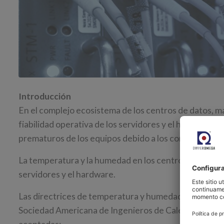
Introducción
En el complejo ecosistema de los centros de datos, ma
fiabilidad operativa de los servidores y el hardware, s
prematuros de los equipos debido a los contaminante
La temperatura y la humedad en los centros de datos es
servidores y el hardware.
Las directrices de temperatura y humedad para centr
Sociedad Americana de Ingenieros de Calefacción, R