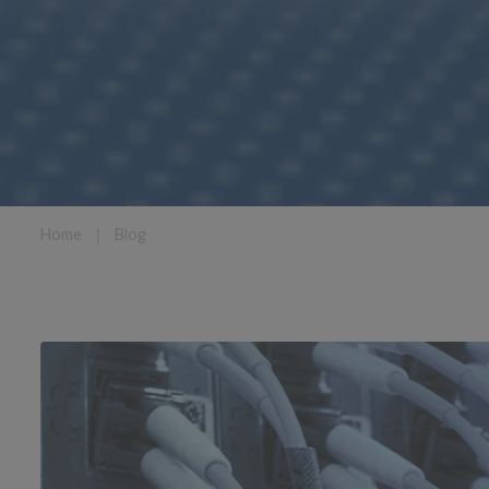
Home
❘
Blog