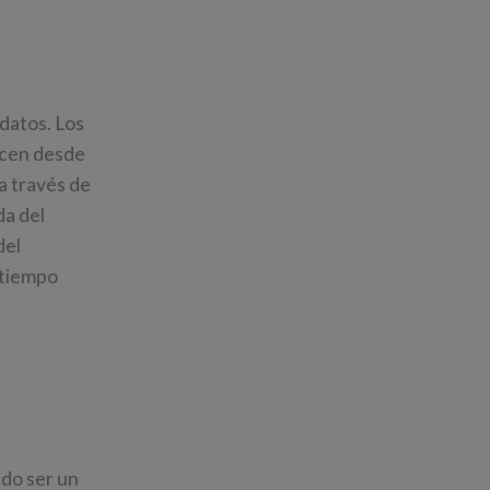
datos. Los
ducen desde
a través de
da del
del
 tiempo
ado ser un