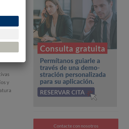
tivas
íos y
ratura
Contacte con nosotros