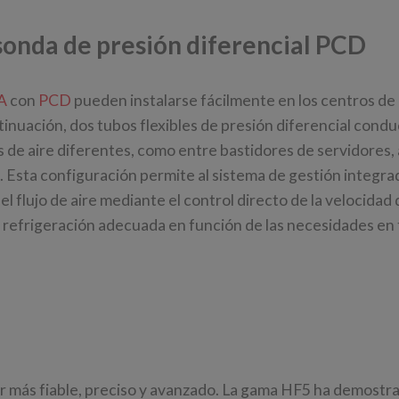
onda de presión diferencial PCD
A
con
PCD
pueden instalarse fácilmente en los centros de 
ntinuación, dos tubos flexibles de presión diferencial con
de aire diferentes, como entre bastidores de servidores, 
A. Esta configuración permite al sistema de gestión integra
l flujo de aire mediante el control directo de la velocidad 
la refrigeración adecuada en función de las necesidades en
r más fiable, preciso y avanzado. La gama HF5 ha demostr