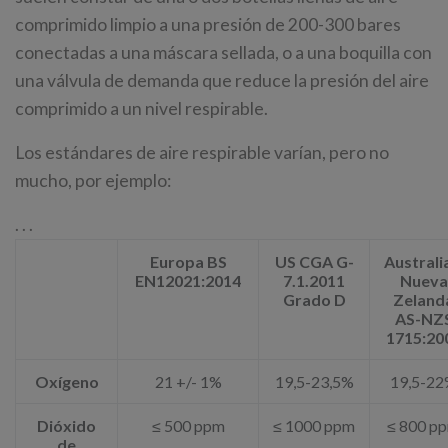
comprimido limpio a una presión de 200-300 bares
conectadas a una máscara sellada, o a una boquilla con
una válvula de demanda que reduce la presión del aire
comprimido a un nivel respirable.
Los estándares de aire respirable varían, pero no
mucho, por ejemplo:
. . .
Europa BS
US CGA G-
Australi
EN12021:2014
7.1.2011
Nueva
Grado D
Zeland
AS-NZ
1715:20
Oxígeno
21 +/- 1%
19,5-23,5%
19,5-2
Dióxido
≤ 500 ppm
≤ 1000 ppm
≤ 800 p
de