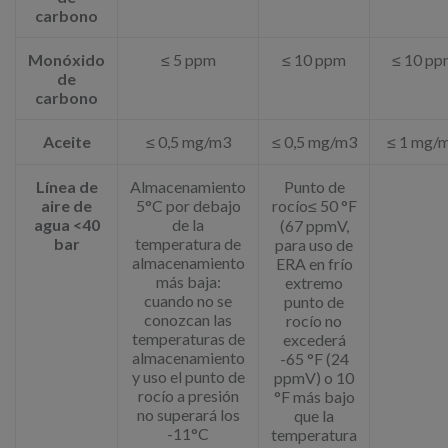
carbono
Monóxido
≤ 5 ppm
≤ 10 ppm
≤ 10 pp
de
carbono
Aceite
≤ 0,5 mg/m3
≤ 0,5 mg/m3
≤ 1 mg/
Línea de
Almacenamiento
Punto de
aire de
5°C por debajo
rocío≤ 50 °F
agua <40
de la
(67 ppmV,
bar
temperatura de
para uso de
almacenamiento
ERA en frío
más baja:
extremo
cuando no se
punto de
conozcan las
rocío no
temperaturas de
excederá
almacenamiento
-65 °F (24
y uso el punto de
ppmV) o 10
rocío a presión
°F más bajo
no superará los
que la
-11°C
temperatura