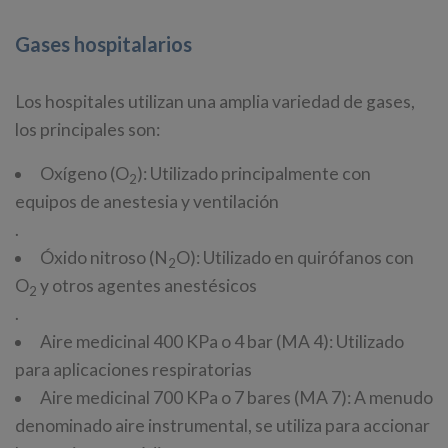
Gases hospitalarios
Los hospitales utilizan una amplia variedad de gases,
los principales son:
Oxígeno (O
): Utilizado principalmente con
2
equipos de anestesia y ventilación
.
Óxido nitroso (N
O): Utilizado en quirófanos con
2
O
y otros agentes anestésicos
2
.
Aire medicinal 400 KPa o 4 bar (MA 4): Utilizado
para aplicaciones respiratorias
Aire medicinal 700 KPa o 7 bares (MA 7): A menudo
denominado aire instrumental, se utiliza para accionar