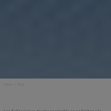
Home
❘
Blog