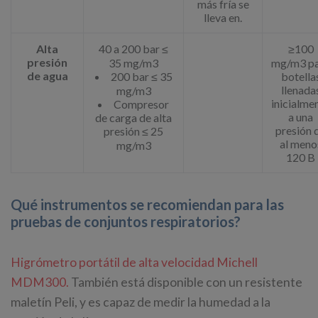
más fría se
lleva en.
Alta
40 a 200 bar ≤
≥100
presión
35 mg/m3
mg/m3 p
de agua
200 bar ≤ 35
botella
llenada
mg/m3
inicialme
Compresor
a una
de carga de alta
presión 
presión ≤ 25
al meno
mg/m3
120 B
Qué instrumentos se recomiendan para las
pruebas de conjuntos respiratorios?
Higrómetro portátil de alta velocidad Michell
MDM300.
También está disponible con un resistente
maletín Peli, y es capaz de medir la humedad a la