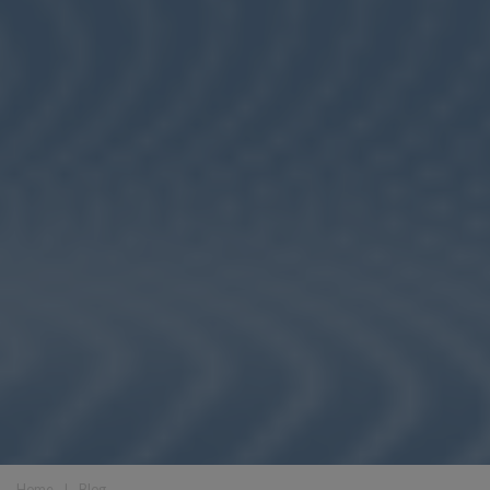
Home
❘
Blog