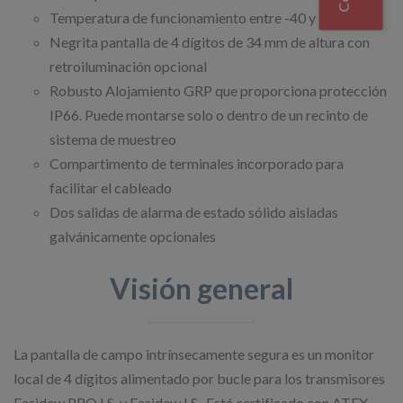
Temperatura de funcionamiento entre -40 y +70°C
Negrita pantalla de 4 dígitos de 34 mm de altura con
retroiluminación opcional
Robusto Alojamiento GRP que proporciona protección
IP66. Puede montarse solo o dentro de un recinto de
sistema de muestreo
Compartimento de terminales incorporado para
facilitar el cableado
Dos salidas de alarma de estado sólido aisladas
galvánicamente opcionales
Visión general
La pantalla de campo intrínsecamente segura es un monitor
local de 4 dígitos alimentado por bucle para los transmisores
Easidew PRO I.S. y Easidew I.S.. Está certificado con ATEX,