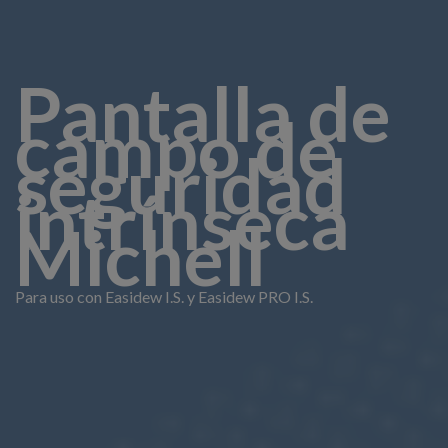
Pantalla de
campo de
seguridad
intrínseca
Michell
Para uso con Easidew I.S. y Easidew PRO I.S.